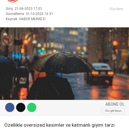
Giriş: 21-06-2023 17:01
Gündem
Güncelleme: 31-10-2025 16:31
Kaynak: HABER MERKEZİ
WhatsApp İhbar Hattı
Facebook
Instagram
ABONE OL
Youtube
Pinterest
Özellikle oversized kesimler ve katmanlı giyim tarzı