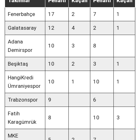
Takımlar
Penaltı
Kaçan
Penaltı
Kaçan
Fenerbahçe
17
2
7
1
Galatasaray
12
4
2
1
Adana
10
3
8
Demirspor
Beşiktaş
10
2
3
1
HangiKredi
10
1
10
1
Ümraniyespor
Trabzonspor
9
6
Fatih
8
10
3
Karagümrük
MKE
5
2
7