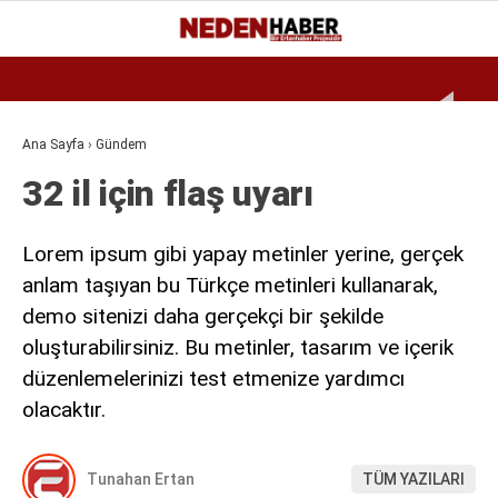
Reklamı Geç
21.3
°
BURSA
GALERİ
VİDEO
YAZARLAR
Ana Sayfa
›
Gündem
32 il için flaş uyarı
EKONOMI
BIYOGRAFI
Lorem ipsum gibi yapay metinler yerine, gerçek
DÜNYA
anlam taşıyan bu Türkçe metinleri kullanarak,
demo sitenizi daha gerçekçi bir şekilde
SPOR
oluşturabilirsiniz. Bu metinler, tasarım ve içerik
MAGAZIN
düzenlemelerinizi test etmenize yardımcı
olacaktır.
SIYASET
SAĞLIK
Tunahan Ertan
TÜM YAZILARI
TEKNOLOJI