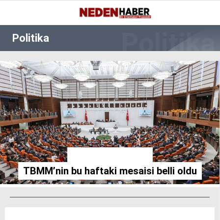
Reklamı Geç
20.8
°
BURSA
Politika
GALERİ
VİDEO
YAZARLAR
EKONOMI
BIYOGRAFI
DÜNYA
SPOR
TBMM'de mesai başladı
MAGAZIN
TBMM’nin bu haftaki mesaisi belli oldu
SIYASET
SAĞLIK
TEKNOLOJI