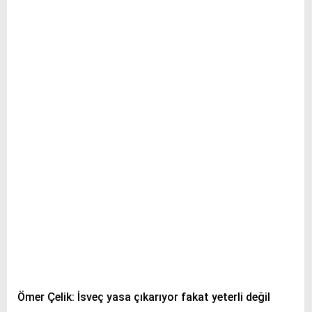
WhatsApp İhbar Hattı
Facebook
Instagram
Youtube
Pinterest
Ömer Çelik: İsveç yasa çıkarıyor fakat yeterli değil