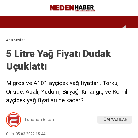
Reklamı Geç
25.3
°
BURSA
GALERİ
VİDEO
YAZARLAR
Ana Sayfa
›
5 Litre Yağ Fiyatı Dudak
EKONOMI
Uçuklattı
BIYOGRAFI
DÜNYA
Migros ve A101 ayçiçek yağ fiyatları. Torku,
SPOR
Orkide, Abalı, Yudum, Biryağ, Kırlangıç ve Komili
ayçiçek yağ fiyatları ne kadar?
MAGAZIN
SIYASET
Tunahan Ertan
TÜM YAZILARI
SAĞLIK
Giriş: 05-03-2022 15:44
TEKNOLOJI