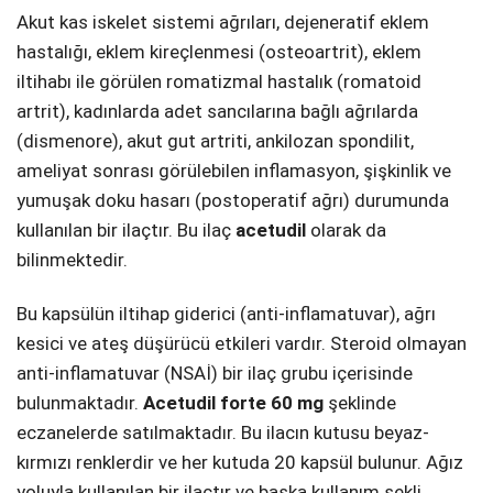
Akut kas iskelet sistemi ağrıları, dejeneratif eklem
hastalığı, eklem kireçlenmesi (osteoartrit), eklem
iltihabı ile görülen romatizmal hastalık (romatoid
artrit), kadınlarda adet sancılarına bağlı ağrılarda
(dismenore), akut gut artriti, ankilozan spondilit,
ameliyat sonrası görülebilen inflamasyon, şişkinlik ve
yumuşak doku hasarı (postoperatif ağrı) durumunda
kullanılan bir ilaçtır. Bu ilaç
acetudil
olarak da
bilinmektedir.
Bu kapsülün iltihap giderici (anti-inflamatuvar), ağrı
kesici ve ateş düşürücü etkileri vardır. Steroid olmayan
anti-inflamatuvar (NSAİ) bir ilaç grubu içerisinde
bulunmaktadır.
Acetudil forte 60 mg
şeklinde
eczanelerde satılmaktadır. Bu ilacın kutusu beyaz-
kırmızı renklerdir ve her kutuda 20 kapsül bulunur. Ağız
yoluyla kullanılan bir ilaçtır ve başka kullanım şekli