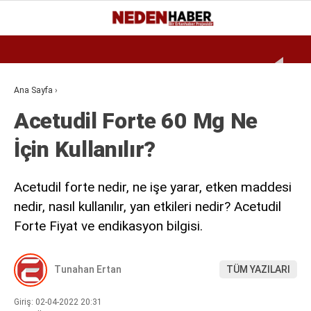
Reklamı Geç
27.7
°
BURSA
GALERİ
VİDEO
YAZARLAR
Ana Sayfa
›
Acetudil Forte 60 Mg Ne
EKONOMI
İçin Kullanılır?
BIYOGRAFI
DÜNYA
Acetudil forte nedir, ne işe yarar, etken maddesi
SPOR
nedir, nasıl kullanılır, yan etkileri nedir? Acetudil
Forte Fiyat ve endikasyon bilgisi.
MAGAZIN
SIYASET
Tunahan Ertan
TÜM YAZILARI
SAĞLIK
Giriş: 02-04-2022 20:31
TEKNOLOJI