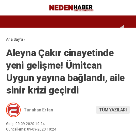
Reklamı Geç
27.2
°
BURSA
GALERİ
VİDEO
YAZARLAR
Ana Sayfa
›
Aleyna Çakır cinayetinde
EKONOMI
yeni gelişme! Ümitcan
BIYOGRAFI
Uygun yayına bağlandı, aile
DÜNYA
SPOR
sinir krizi geçirdi
MAGAZIN
Tunahan Ertan
TÜM YAZILARI
SIYASET
SAĞLIK
Giriş: 09-09-2020 10:24
Güncelleme: 09-09-2020 10:24
TEKNOLOJI