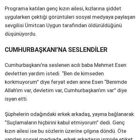
Programa katılan genç kızın ailesi, kızlarına şiddet
uygularken çektiği görüntüleri sosyal medyaya paylaşan
sevgilisi Ümitcan Uygun tarafından öldürüldüğünü
düşünüyordu.
CUMHURBAŞKANI’NA SESLENDİLER
Cumhurbaşkanı’na seslenen acılı baba Mehmet Esen
devletten yardım istedi. “Ben de kimseden
korkmuyorum” diye feryat eden anne Esen “Benimde
Allah’ım var, devletim var, Cumhurbaşkan’ım var” diye
isyan etti.
Şüphelerin odağındaki erkek arkadaş, yayına bağlanarak
“Suçlamaların hiçbirini kabul etmiyorum” dedi. Genç
kızın ailesi ise bu sözlerin üzerine çılgına döndü. Öte
yandan sosyal medyada, erkek arkadaşın ismiyle etiket