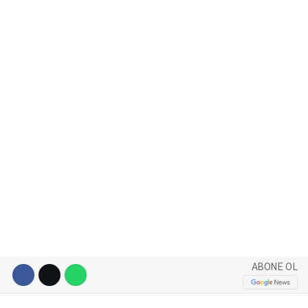
WhatsApp İhbar Hattı
Facebook
Instagram
Youtube
ABONE OL
Pinterest