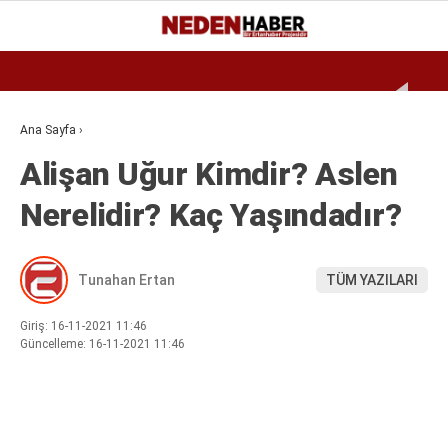
Reklamı Geç
30.2
°
BURSA
GALERİ
VİDEO
YAZARLAR
Ana Sayfa
›
Alişan Uğur Kimdir? Aslen
EKONOMI
Nerelidir? Kaç Yaşındadır?
BIYOGRAFI
DÜNYA
Tunahan Ertan
TÜM YAZILARI
SPOR
MAGAZIN
Giriş: 16-11-2021 11:46
Güncelleme: 16-11-2021 11:46
SIYASET
SAĞLIK
TEKNOLOJI