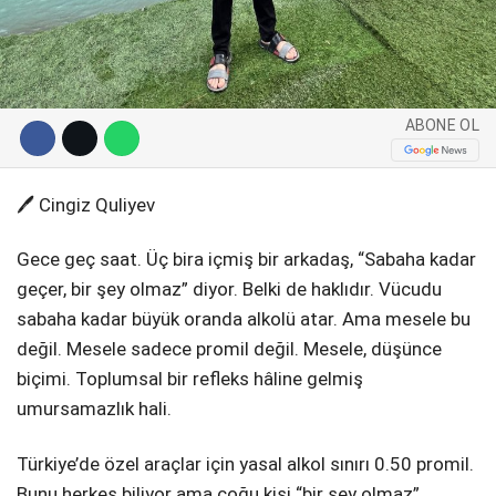
Telegram
ABONE OL
🖊️ Cingiz Quliyev
Gece geç saat. Üç bira içmiş bir arkadaş, “Sabaha kadar
geçer, bir şey olmaz” diyor. Belki de haklıdır. Vücudu
sabaha kadar büyük oranda alkolü atar. Ama mesele bu
değil. Mesele sadece promil değil. Mesele, düşünce
biçimi. Toplumsal bir refleks hâline gelmiş
umursamazlık hali.
Türkiye’de özel araçlar için yasal alkol sınırı 0.50 promil.
Bunu herkes biliyor ama çoğu kişi “bir şey olmaz”