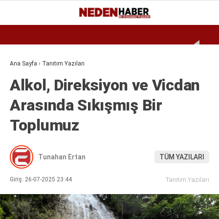
Reklamı Geç
24.9
°
BURSA
GALERİ
VİDEO
YAZARLAR
Ana Sayfa
›
Tanıtım Yazıları
Alkol, Direksiyon ve Vicdan
EKONOMI
Arasında Sıkışmış Bir
BIYOGRAFI
Toplumuz
DÜNYA
SPOR
Tunahan Ertan
TÜM YAZILARI
MAGAZIN
SIYASET
Giriş: 26-07-2025 23:44
Tanıtım Yazıları
SAĞLIK
TEKNOLOJI