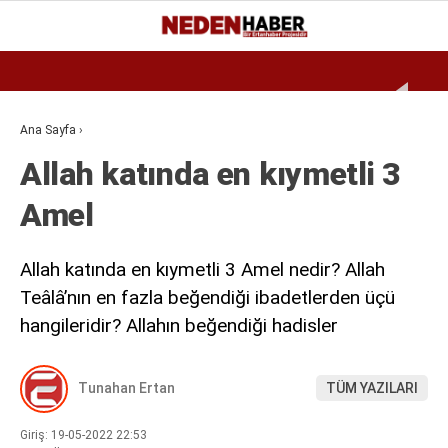
Reklamı Geç
20.3
°
BURSA
GALERİ
VİDEO
YAZARLAR
Ana Sayfa
›
Allah katında en kıymetli 3
EKONOMI
Amel
BIYOGRAFI
DÜNYA
Allah katında en kıymetli 3 Amel nedir? Allah
SPOR
Teâlâ’nın en fazla beğendiği ibadetlerden üçü
hangileridir? Allahın beğendiği hadisler
MAGAZIN
SIYASET
Tunahan Ertan
TÜM YAZILARI
SAĞLIK
Giriş: 19-05-2022 22:53
TEKNOLOJI