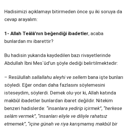
Hadisimizi açıklamayı bitirmeden önce şu iki soruya da
cevap arayalım:
1- Allah Teâlâ’nın beğendiği ibadetler
, acaba
bunlardan mı ibarettir?
Bu hadisin yukarıda kaydedilen bazı rivayetlerinde
Abdullah İbni Mes`ûd’un şöyle dediği belirtilmektedir:
– Resûlullah
sallallahu aleyhi ve sellem
bana işte bunları
söyledi. Eğer ondan daha fazlasını söylemesini
isteseydim, söylerdi. Demek olu-yor ki, Allah katında
makbûl ibadetler bunlardan ibaret değildir. Nitekim
benzeri hadislerde:
“insanlara yedirip içirmek”
,
“herkese
selâm vermek”
,
“insanları eliyle ve diliyle rahatsız
etmemek”
,
“içine günah ve riya karışmamış makbûl bir