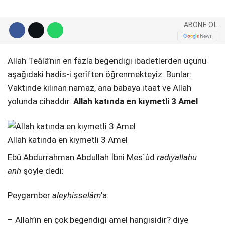
Telegram
ABONE OL
Allah Teâlâ’nın en fazla beğendiği ibadetlerden üçünü
aşağıdaki hadîs-i şerîften öğrenmekteyiz. Bunlar:
Vaktinde kılınan namaz, ana babaya itaat ve Allah
yolunda cihaddır.
Allah katında en kıymetli 3 Amel
Allah katında en kıymetli 3 Amel
Ebû Abdurrahman Abdullah İbni Mes`ûd
radıyallahu
anh
şöyle dedi:
Peygamber
aleyhisselâm
’a:
– Allah’ın en çok beğendiği amel hangisidir? diye