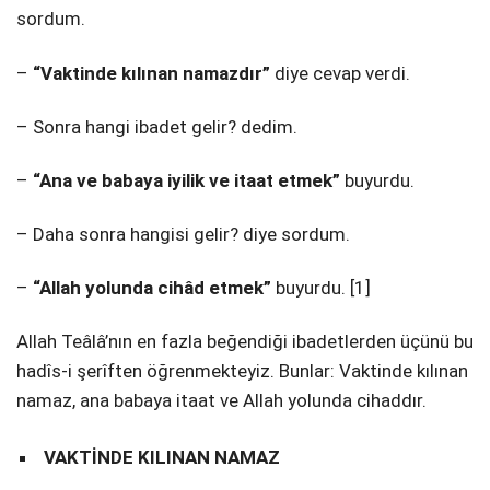
sordum.
–
“Vaktinde kılınan namazdır”
diye cevap verdi.
– Sonra hangi ibadet gelir? dedim.
–
“Ana ve babaya iyilik ve itaat etmek”
buyurdu.
– Daha sonra hangisi gelir? diye sordum.
–
“Allah yolunda cihâd etmek”
buyurdu. [1]
Allah Teâlâ’nın en fazla beğendiği ibadetlerden üçünü bu
hadîs-i şerîften öğrenmekteyiz. Bunlar: Vaktinde kılınan
namaz, ana babaya itaat ve Allah yolunda cihaddır.
VAKTİNDE KILINAN NAMAZ