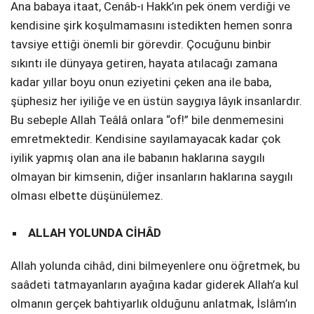
Ana babaya itaat, Cenâb-ı Hakk’ın pek önem verdiği ve
kendisine şirk koşulmamasını istedikten hemen sonra
tavsiye ettiği önemli bir görevdir. Çocuğunu binbir
sıkıntı ile dünyaya getiren, hayata atılacağı zamana
kadar yıllar boyu onun eziyetini çeken ana ile baba,
şüphesiz her iyiliğe ve en üstün saygıya lâyık insanlardır.
Bu sebeple Allah Teâlâ onlara “of!” bile denmemesini
emretmektedir. Kendisine sayılamayacak kadar çok
iyilik yapmış olan ana ile babanın haklarına saygılı
olmayan bir kimsenin, diğer insanların haklarına saygılı
olması elbette düşünülemez.
ALLAH YOLUNDA CİHÂD
Allah yolunda cihâd, dini bilmeyenlere onu öğretmek, bu
saâdeti tatmayanların ayağına kadar giderek Allah’a kul
olmanın gerçek bahtiyarlık olduğunu anlatmak, İslâm’ın