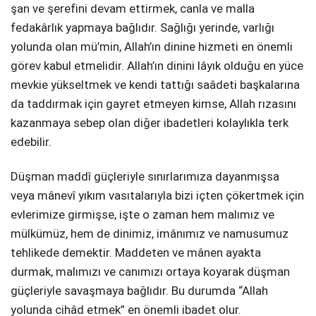
şan ve şerefini devam ettirmek, canla ve malla
fedakârlık yapmaya bağlıdır. Sağlığı yerinde, varlığı
yolunda olan mü’min, Allah’ın dinine hizmeti en önemli
görev kabul etmelidir. Allah’ın dinini lâyık olduğu en yüce
mevkie yükseltmek ve kendi tattığı saâdeti başkalarına
da taddırmak için gayret etmeyen kimse, Allah rızasını
kazanmaya sebep olan diğer ibadetleri kolaylıkla terk
edebilir.
Düşman maddî güçleriyle sınırlarımıza dayanmışsa
veya mânevî yıkım vasıtalarıyla bizi içten çökertmek için
evlerimize girmişse, işte o zaman hem malımız ve
mülkümüz, hem de dinimiz, imânımız ve namusumuz
tehlikede demektir. Maddeten ve mânen ayakta
durmak, malımızı ve canımızı ortaya koyarak düşman
güçleriyle savaşmaya bağlıdır. Bu durumda “Allah
yolunda cihâd etmek” en önemli ibadet olur.