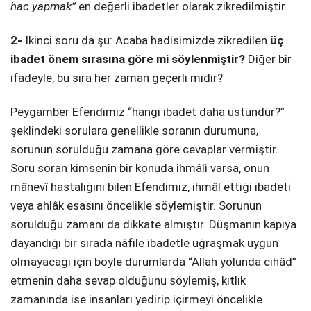
hac yapmak”
en değerli ibadetler olarak zikredilmiştir.
2-
İkinci soru da şu: Acaba hadisimizde zikredilen
üç
ibadet önem sırasına göre mi söylenmiştir?
Diğer bir
ifadeyle, bu sıra her zaman geçerli midir?
Peygamber Efendimiz “hangi ibadet daha üstündür?”
şeklindeki sorulara genellikle soranın durumuna,
sorunun sorulduğu zamana göre cevaplar vermiştir.
Soru soran kimsenin bir konuda ihmâli varsa, onun
mânevî hastalığını bilen Efendimiz, ihmâl ettiği ibadeti
veya ahlâk esasını öncelikle söylemiştir. Sorunun
sorulduğu zamanı da dikkate almıştır. Düşmanın kapıya
dayandığı bir sırada nâfile ibadetle uğraşmak uygun
olmayacağı için böyle durumlarda “Allah yolunda cihâd”
etmenin daha sevap olduğunu söylemiş, kıtlık
zamanında ise insanları yedirip içirmeyi öncelikle