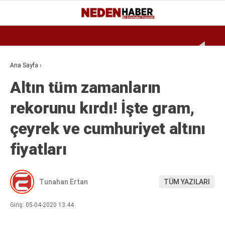
Reklamı Geç
21
°
BURSA
GALERİ
VİDEO
YAZARLAR
Ana Sayfa
›
Altın tüm zamanların
EKONOMI
rekorunu kırdı! İşte gram,
BIYOGRAFI
çeyrek ve cumhuriyet altını
DÜNYA
SPOR
fiyatları
MAGAZIN
Tunahan Ertan
TÜM YAZILARI
SIYASET
SAĞLIK
Giriş: 05-04-2020 13:44
TEKNOLOJI