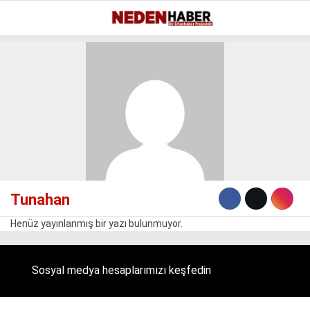
Reklamı Geç
23.6
°
BURSA
GALERİ
VİDEO
YAZARLAR
EKONOMI
BIYOGRAFI
DÜNYA
Tunahan
SPOR
Henüz yayınlanmış bir yazı bulunmuyor.
MAGAZIN
SIYASET
Sosyal medya hesaplarımızı keşfedin
SAĞLIK
TEKNOLOJI