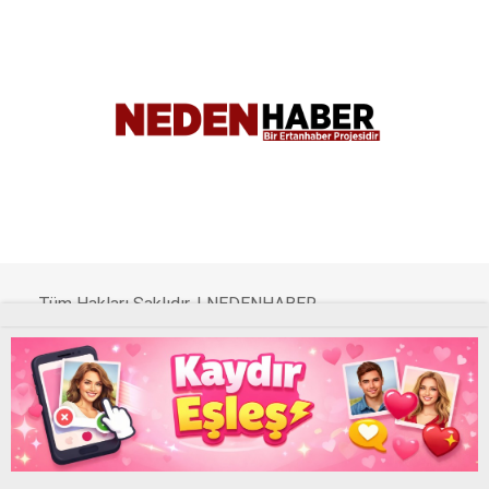
WhatsApp İhbar Hattı
Facebook
Tüm Hakları Saklıdır. |
NEDENHABER
Instagram
Youtube
haber
Uyap Eş Zamanlı Sorgu Hatası Çözümü
Pinterest
UYAP Sorgu Otomasyon Programı