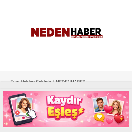
WhatsApp İhbar Hattı
Facebook
Tüm Hakları Saklıdır. |
NEDENHABER
Instagram
Youtube
haber
Uyap Eş Zamanlı Sorgu Hatası Çözümü
Pinterest
UYAP Sorgu Otomasyon Programı