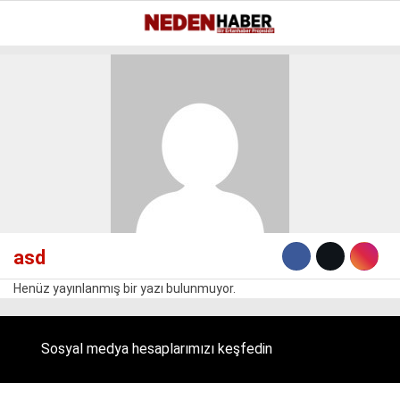
Reklamı Geç
20.3
°
BURSA
GALERİ
VİDEO
YAZARLAR
EKONOMI
BIYOGRAFI
DÜNYA
asd
SPOR
Henüz yayınlanmış bir yazı bulunmuyor.
MAGAZIN
SIYASET
Sosyal medya hesaplarımızı keşfedin
SAĞLIK
TEKNOLOJI