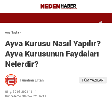
Reklamı Geç
20.8
°
BURSA
GALERİ
VİDEO
YAZARLAR
Ana Sayfa
›
Ayva Kurusu Nasıl Yapılır?
EKONOMI
Ayva Kurusunun Faydaları
BIYOGRAFI
Nelerdir?
DÜNYA
SPOR
Tunahan Ertan
TÜM YAZILARI
MAGAZIN
SIYASET
Giriş: 30-05-2021 16:11
Güncelleme: 30-05-2021 16:11
SAĞLIK
TEKNOLOJI