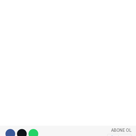
WhatsApp İhbar Hattı
Facebook
Instagram
Youtube
Pinterest
ABONE OL