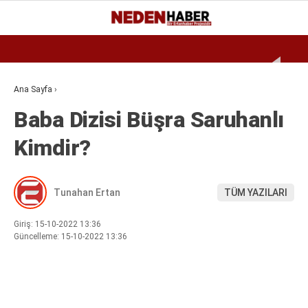
Reklamı Geç
31
°
BURSA
GALERİ
VİDEO
YAZARLAR
Ana Sayfa
›
Baba Dizisi Büşra Saruhanlı
EKONOMI
Kimdir?
BIYOGRAFI
DÜNYA
Tunahan Ertan
TÜM YAZILARI
SPOR
MAGAZIN
Giriş: 15-10-2022 13:36
Güncelleme: 15-10-2022 13:36
SIYASET
SAĞLIK
TEKNOLOJI