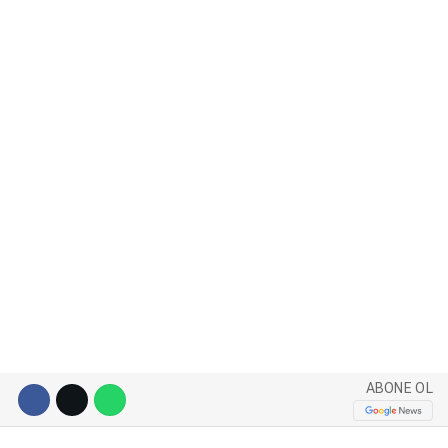
WhatsApp İhbar Hattı
Facebook
Instagram
Youtube
ABONE OL
Pinterest