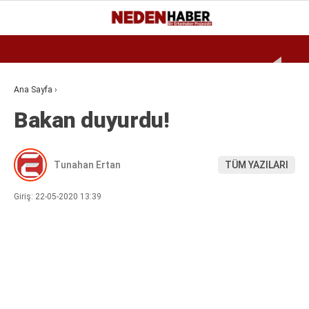
Reklamı Geç
30.2
°
BURSA
GALERİ
VİDEO
YAZARLAR
Ana Sayfa
›
Bakan duyurdu!
EKONOMI
BIYOGRAFI
Tunahan Ertan
TÜM YAZILARI
DÜNYA
SPOR
Giriş: 22-05-2020 13:39
MAGAZIN
SIYASET
SAĞLIK
TEKNOLOJI