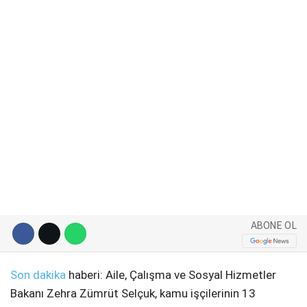
WhatsApp İhbar Hattı
Facebook
Instagram
ABONE OL
Youtube
Son dakika
haberi: Aile, Çalışma ve Sosyal Hizmetler
Pinterest
Bakanı Zehra Zümrüt Selçuk, kamu işçilerinin 13