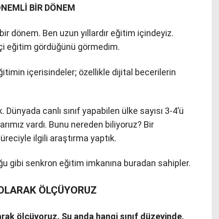
ÖNEMLİ BİR DÖNEM
ir dönem. Ben uzun yıllardır eğitim içindeyiz.
içi eğitim gördüğünü görmedim.
timin içerisindeler; özellikle dijital becerilerin
k. Dünyada canlı sınıf yapabilen ülke sayısı 3-4’ü
arımız vardı. Bunu nereden biliyoruz? Bir
reciyle ilgili araştırma yaptık.
ğu gibi senkron eğitim imkanına buradan sahipler.
K OLARAK ÖLÇÜYORUZ
larak ölçüyoruz. Şu anda hangi sınıf düzeyinde,