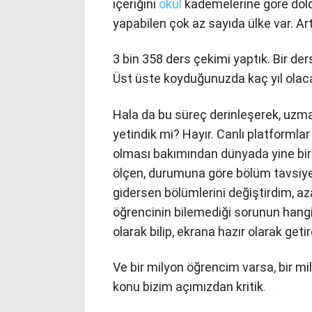
içeriğini
okul
kademelerine göre dol
yapabilen çok az sayıda ülke var. Artı
3 bin 358 ders çekimi yaptık. Bir de
Üst üste koyduğunuzda kaç yıl olaca
Hala da bu süreç derinleşerek, uzman
yetindik mi? Hayır. Canlı platformlar
olması bakımından dünyada yine birka
ölçen, durumuna göre bölüm tavsiyes
gidersen bölümlerini değiştirdim, aza
öğrencinin bilemediği sorunun hangi
olarak bilip, ekrana hazır olarak geti
Ve bir milyon öğrencim varsa, bir mi
konu bizim açımızdan kritik
.