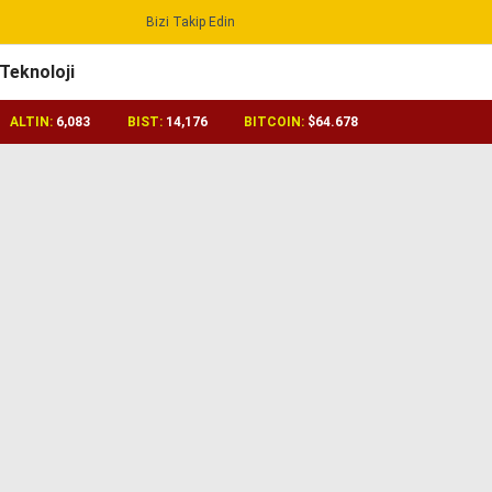
Bizi Takip Edin
Reklamı Geç
Teknoloji
ALTIN:
6,083
BIST:
14,176
BITCOIN:
$64.678