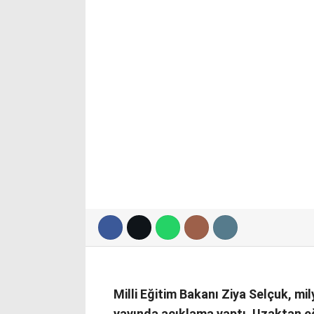
Milli Eğitim Bakanı Ziya Selçuk, mily
yayında açıklama yaptı. Uzaktan eğ