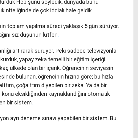
durduk Hep şunu söyledik, dünyada bunu
k niteliğinde de çok iddialı hale geldik.
rsin toplam yapılma süreci yaklaşık 5 gün sürüyor.
ğını siz düşünün lütfen
.
lığı artırarak sürüyor. Peki sadece televizyonla
 kurduk, yapay zeka temelli bir eğitim içeriği
ç ülkede olan bir içerik. Öğrencinin seviyesini
inde bulunan, öğrencinin hızına göre; bu hızla
lttım, çoğalttım diyebilen bir zeka. Ya da bir
 konu eksikliğinden kaynaklandığını otomatik
ren bir sistem
.
lyon ayrı deneme sınavı yapabilen bir sistem. Bu