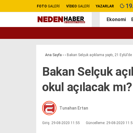
19
FOTO
GALERİ
VİDEO
GALERİ
YAZARLAR
Ekonomi
Ana Sayfa
›
›
Bakan Selçuk açıklama yaptı, 21 Eylül’de 
Bakan Selçuk açık
okul açılacak mı?
Tunahan Ertan
Giriş: 29-08-2020 11:55
Güncelleme: 29-08-2020 11: