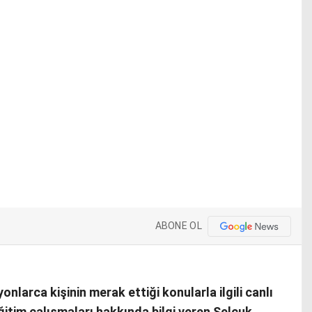
ABONE OL
onlarca kişinin merak ettiği konularla ilgili canlı
itim çalışmaları hakkında bilgi veren Selçuk,