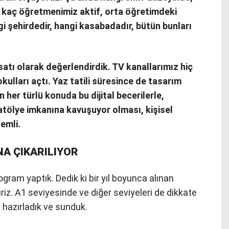
r, kaç öğretmenimiz aktif, orta öğretimdeki
gi şehirdedir, hangi kasabadadır, bütün bunları
ırsatı olarak değerlendirdik. TV kanallarımız hiç
ulları açtı. Yaz tatili süresince de tasarım
 her türlü konuda bu dijital becerilerle,
a atölye imkanına kavuşuyor olması, kişisel
emli.
NA ÇIKARILIYOR
program yaptık. Dedik ki bir yıl boyunca alınan
riz. A1 seviyesinde ve diğer seviyeleri de dikkate
ik hazırladık ve sunduk.