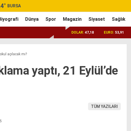
.4
°
BURSA
Biyografi
Dünya
Spor
Magazin
Siyaset
Sağlık
DOLAR:
47,18
EURO:
53,91
okul açılacak mı?
lama yaptı, 21 Eylül’de
TÜM YAZILARI
55