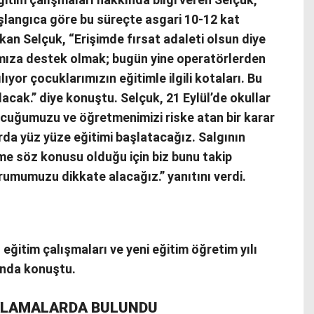
 başlangıca göre bu süreçte asgari 10-12 kat
Bakan Selçuk, “Erişimde fırsat adaleti olsun diye
mıza destek olmak; bugün yine operatörlerden
lıyor çocuklarımızın eğitimle ilgili kotaları. Bu
acak.” diye konuştu. Selçuk, 21 Eylül’de okullar
ocuğumuzu ve öğretmenimizi riske atan bir karar
larda yüz yüze eğitimi başlatacağız. Salgının
irme söz konusu olduğu için biz bunu takip
umumuzu dikkate alacağız.” yanıtını verdi.
 eğitim çalışmaları ve yeni eğitim öğretim yılı
sında konuştu.
IKLAMALARDA BULUNDU