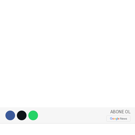
WhatsApp İhbar Hattı
Facebook
Instagram
Youtube
ABONE OL
Pinterest