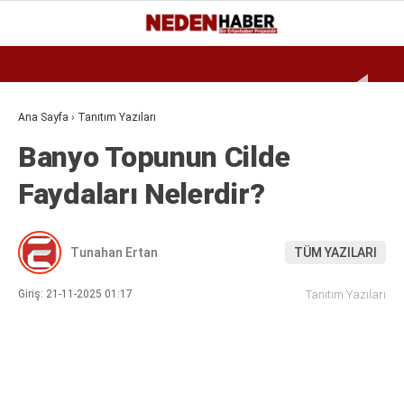
Reklamı Geç
30.2
°
BURSA
GALERİ
VİDEO
YAZARLAR
Ana Sayfa
›
Tanıtım Yazıları
Banyo Topunun Cilde
EKONOMI
Faydaları Nelerdir?
BIYOGRAFI
DÜNYA
Tunahan Ertan
TÜM YAZILARI
SPOR
MAGAZIN
Giriş: 21-11-2025 01:17
Tanıtım Yazıları
SIYASET
SAĞLIK
TEKNOLOJI