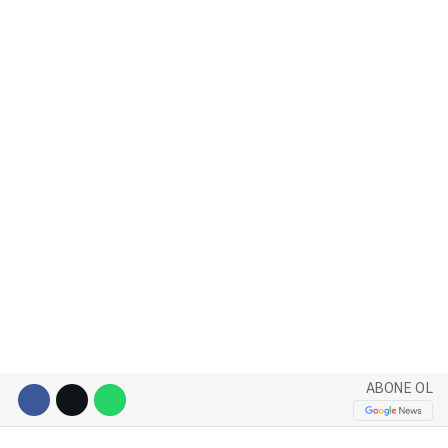
WhatsApp İhbar Hattı
Facebook
Instagram
Youtube
ABONE OL
Pinterest