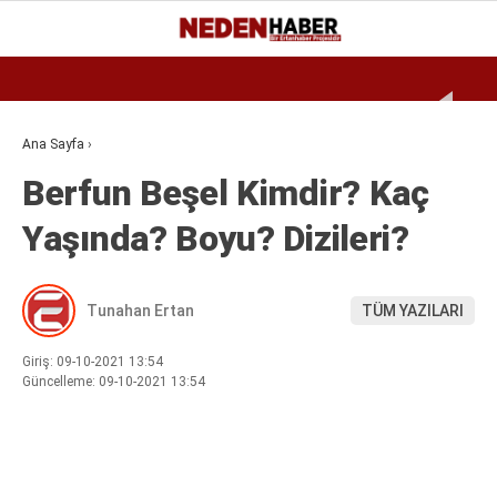
Reklamı Geç
25.5
°
BURSA
GALERİ
VİDEO
YAZARLAR
Ana Sayfa
›
Berfun Beşel Kimdir? Kaç
EKONOMI
Yaşında? Boyu? Dizileri?
BIYOGRAFI
DÜNYA
Tunahan Ertan
TÜM YAZILARI
SPOR
MAGAZIN
Giriş: 09-10-2021 13:54
Güncelleme: 09-10-2021 13:54
SIYASET
SAĞLIK
TEKNOLOJI