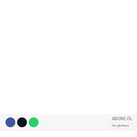
WhatsApp İhbar Hattı
Facebook
Instagram
Youtube
ABONE OL
Pinterest