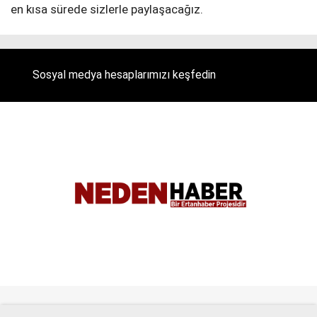
en kısa sürede sizlerle paylaşacağız.
Sosyal medya hesaplarımızı keşfedin
Tüm Hakları Saklıdır. |
NEDENHABER