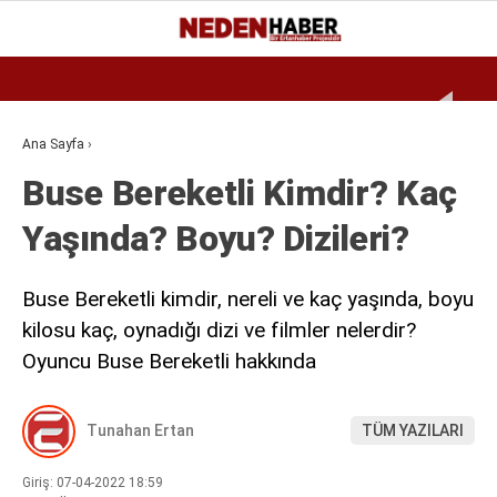
Reklamı Geç
19.4
°
BURSA
GALERİ
VİDEO
YAZARLAR
Ana Sayfa
›
Buse Bereketli Kimdir? Kaç
EKONOMI
Yaşında? Boyu? Dizileri?
BIYOGRAFI
DÜNYA
Buse Bereketli kimdir, nereli ve kaç yaşında, boyu
SPOR
kilosu kaç, oynadığı dizi ve filmler nelerdir?
Oyuncu Buse Bereketli hakkında
MAGAZIN
SIYASET
Tunahan Ertan
TÜM YAZILARI
SAĞLIK
Giriş: 07-04-2022 18:59
TEKNOLOJI