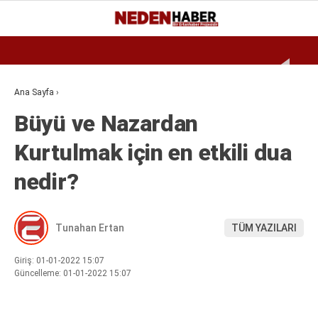
Reklamı Geç
29.9
°
BURSA
GALERİ
VİDEO
YAZARLAR
Ana Sayfa
›
Büyü ve Nazardan
EKONOMI
Kurtulmak için en etkili dua
BIYOGRAFI
nedir?
DÜNYA
SPOR
Tunahan Ertan
TÜM YAZILARI
MAGAZIN
SIYASET
Giriş: 01-01-2022 15:07
Güncelleme: 01-01-2022 15:07
SAĞLIK
TEKNOLOJI