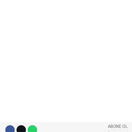
WhatsApp İhbar Hattı
Facebook
Instagram
Youtube
Pinterest
ABONE OL