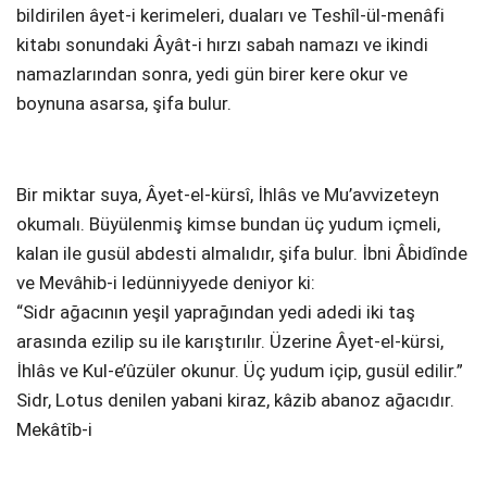
bildirilen âyet-i kerimeleri, duaları ve Teshîl-ül-menâfi
kitabı sonundaki Âyât-i hırzı sabah namazı ve ikindi
namazlarından sonra, yedi gün birer kere okur ve
boynuna asarsa, şifa bulur.
Bir miktar suya, Âyet-el-kürsî, İhlâs ve Mu’avvizeteyn
okumalı. Büyülenmiş kimse bundan üç yudum içmeli,
kalan ile gusül abdesti almalıdır, şifa bulur. İbni Âbidînde
ve Mevâhib-i ledünniyyede deniyor ki:
“Sidr ağacının yeşil yaprağından yedi adedi iki taş
arasında ezilip su ile karıştırılır. Üzerine Âyet-el-kürsi,
İhlâs ve Kul-e’ûzüler okunur. Üç yudum içip, gusül edilir.”
Sidr, Lotus denilen yabani kiraz, kâzib abanoz ağacıdır.
Mekâtîb-i