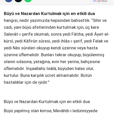
Telegram
Büyü ve Nazardan Kurtulmak için en etkili dua
hangisi, nedir yazımızda hepsinden bahsettik. “Sihir ve
cadı, yani büyü afetlerinden kurtulmak için, üç kere
Salevât-ı şerife okumalı, sonra yedi Fâtiha, yedi Âyet-el-
kürsî, yedi Kâfirûn sûresi, yedi ihlâs-ı şerif, yedi Felak ve
yedi Nâs sûreleri okuyup kendi üzerine veya hasta
üzerine üflemelidir. Bunları tekrar okuyup, büyülenmiş
olanın odasına, yatağına, evin her yerine, bahçesine
üflemelidir. İnşaallahü teâlâ, büyüden halas olur,
kurtulur. Buna karşılık ücret almamalıdır. Bütün
hastalıklar için de iyidir.”
Büyü ve Nazardan Kurtulmak için en etkili dua
Büyü yapılmış olan kimse, Mevâhib-i ledünniyyede