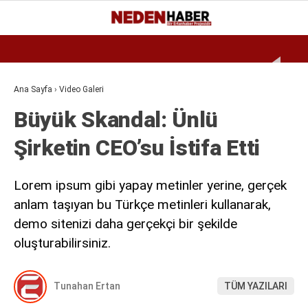
Reklamı Geç
23.7
°
BURSA
GALERİ
VİDEO
YAZARLAR
Ana Sayfa
›
Video Galeri
Büyük Skandal: Ünlü
EKONOMI
Şirketin CEO’su İstifa Etti
BIYOGRAFI
DÜNYA
Lorem ipsum gibi yapay metinler yerine, gerçek
SPOR
anlam taşıyan bu Türkçe metinleri kullanarak,
demo sitenizi daha gerçekçi bir şekilde
MAGAZIN
oluşturabilirsiniz.
SIYASET
SAĞLIK
Tunahan Ertan
TÜM YAZILARI
TEKNOLOJI