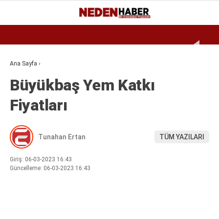
Reklamı Geç
27.5
°
BURSA
GALERİ
VİDEO
YAZARLAR
Ana Sayfa
›
Büyükbaş Yem Katkı
EKONOMI
Fiyatları
BIYOGRAFI
DÜNYA
Tunahan Ertan
TÜM YAZILARI
SPOR
MAGAZIN
Giriş: 06-03-2023 16:43
Güncelleme: 06-03-2023 16:43
SIYASET
SAĞLIK
TEKNOLOJI