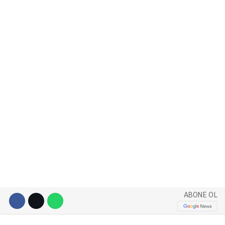
WhatsApp İhbar Hattı
Facebook
Instagram
Youtube
ABONE OL
Pinterest