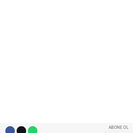
WhatsApp İhbar Hattı
Facebook
Instagram
Youtube
Pinterest
ABONE OL