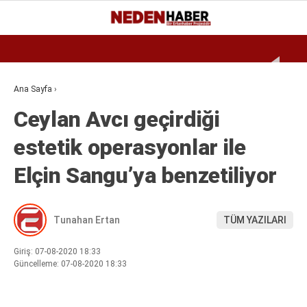
Reklamı Geç
29.8
°
BURSA
GALERİ
VİDEO
YAZARLAR
Ana Sayfa
›
Ceylan Avcı geçirdiği
EKONOMI
estetik operasyonlar ile
BIYOGRAFI
Elçin Sangu’ya benzetiliyor
DÜNYA
SPOR
Tunahan Ertan
TÜM YAZILARI
MAGAZIN
SIYASET
Giriş: 07-08-2020 18:33
Güncelleme: 07-08-2020 18:33
SAĞLIK
TEKNOLOJI