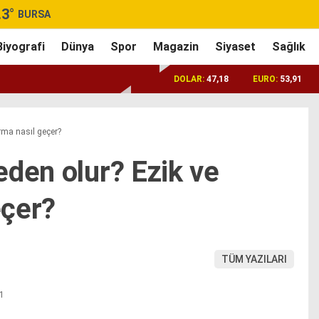
.3
°
BURSA
Biyografi
Dünya
Spor
Magazin
Siyaset
Sağlık
DOLAR:
47,18
EURO:
53,91
rma nasıl geçer?
eden olur? Ezik ve
eçer?
TÜM YAZILARI
21