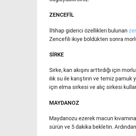
ZENCEFİL
İltihap giderici özellikleri bulunan
zen
Zencefili ikiye böldükten sonra mor
SİRKE
Sirke, kan akışını arttırdığı için mo
ılık su ile karıştırın ve temiz pamuk
için elma sirkesi ve alıç sirkesi kullan
MAYDANOZ
Maydanozu ezerek macun kıvamına g
sürün ve 5 dakika bekletin. Ardından ı