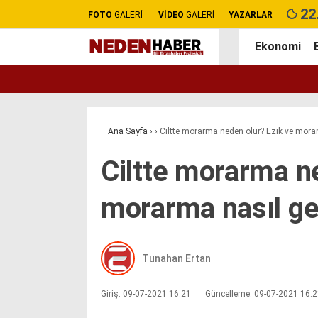
22
FOTO
GALERİ
VİDEO
GALERİ
YAZARLAR
Ekonomi
Ana Sayfa
›
›
Ciltte morarma neden olur? Ezik ve mora
Ciltte morarma n
morarma nasıl g
Tunahan Ertan
Giriş: 09-07-2021 16:21
Güncelleme: 09-07-2021 16: