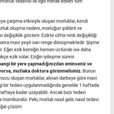
orluk tedavisi ile ilgili merak edilen tüm
eya çarpma etkisiyle oluşan morluklar, kendi
orluk oluşma nedeni, morluğun şiddeti ve
değişiklik gösterir. Ezikte ciltte renk değişikliği
sonra mavi yeşil-sarı renge dönüşmektedir. Şişme
edir. Eğer ezik kemiğin hemen üstünde ise daha
dikçe ezik solar. Eziğin iyileşme süresi
hangi bir yere çapmadığınızdan eminseniz ve
yorsa, mutlaka doktora görünmelisiniz.
Bunun
ucu oluşan morluklar, alınan darbeye göre mavi
ngi bir tedavi uygulanmadığında genelde 1 haftada
haftaya kadar uzayabilir. Ancak bazı tedavi
a mümkündür. Peki, morluk nasıl gelir, nasıl tedavi
doğal çözüm: