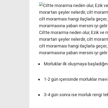
Ciltte morarma neden olur, Ezik ve mo
morartan şeyler nelerdir, cilt morarma
cilt morarması hangi ilaçlarla geçer, 
morarmasına yaban mersini iyi gelir m
Morluklar ilk oluşmaya başladığınd
1-2 gün içerisinde morluklar mavi
3-4 gün sonra ise morluk rengi te