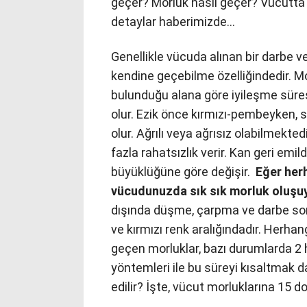
geçer? Morluk nasıl geçer? Vücutta m
detaylar haberimizde…
Genellikle vücuda alınan bir darbe v
kendine geçebilme özelliğindedir. M
bulunduğu alana göre iyileşme süresi 
olur. Ezik önce kırmızı-pembeyken, 
olur. Ağrılı veya ağrısız olabilmekt
fazla rahatsızlık verir. Kan geri emil
büyüklüğüne göre değişir.
Eğer her
vücudunuzda sık sık morluk oluşu
dışında düşme, çarpma ve darbe son
ve kırmızı renk aralığındadır. Herha
geçen morluklar, bazı durumlarda 2 
yöntemleri ile bu süreyi kısaltmak d
edilir? İşte, vücut morluklarına 15 