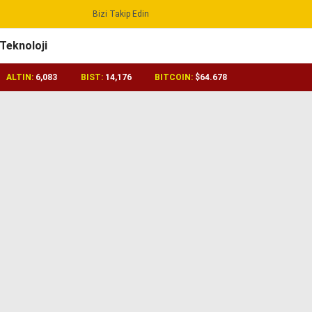
Bizi Takip Edin
Reklamı Geç
Teknoloji
ALTIN:
6,083
BIST:
14,176
BITCOIN:
$64.678