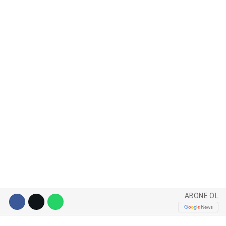
WhatsApp İhbar Hattı
Facebook
Instagram
Youtube
ABONE OL
Pinterest