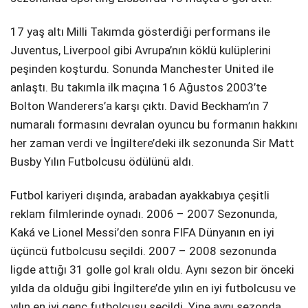
17 yaş altı Milli Takımda gösterdiği performans ile
Juventus, Liverpool gibi Avrupa’nın köklü kulüplerini
peşinden koşturdu. Sonunda Manchester United ile
anlaştı. Bu takımla ilk maçına 16 Ağustos 2003’te
Bolton Wanderers’a karşı çıktı. David Beckham’ın 7
numaralı formasını devralan oyuncu bu formanın hakkını
her zaman verdi ve İngiltere’deki ilk sezonunda Sir Matt
Busby Yılın Futbolcusu ödülünü aldı.
Futbol kariyeri dışında, arabadan ayakkabıya çeşitli
reklam filmlerinde oynadı. 2006 – 2007 Sezonunda,
Kaká ve Lionel Messi’den sonra FIFA Dünyanın en iyi
üçüncü futbolcusu seçildi. 2007 – 2008 sezonunda
ligde attığı 31 golle gol kralı oldu. Aynı sezon bir önceki
yılda da olduğu gibi İngiltere’de yılın en iyi futbolcusu ve
yılın en iyi genç futbolcusu seçildi. Yine aynı sezonda