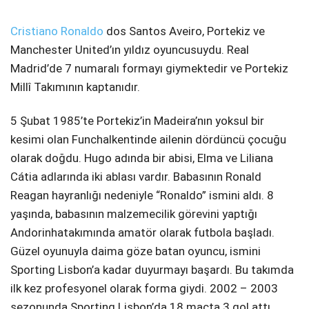
Cristiano Ronaldo
dos Santos Aveiro, Portekiz ve
Manchester United’ın yıldız oyuncusuydu. Real
Madrid’de 7 numaralı formayı giymektedir ve Portekiz
Millî Takımının kaptanıdır.
5 Şubat 1985’te Portekiz’in Madeira’nın yoksul bir
kesimi olan Funchalkentinde ailenin dördüncü çocuğu
olarak doğdu. Hugo adında bir abisi, Elma ve Liliana
Cátia adlarında iki ablası vardır. Babasının Ronald
Reagan hayranlığı nedeniyle “Ronaldo” ismini aldı. 8
yaşında, babasının malzemecilik görevini yaptığı
Andorinhatakımında amatör olarak futbola başladı.
Güzel oyunuyla daima göze batan oyuncu, ismini
Sporting Lisbon’a kadar duyurmayı başardı. Bu takımda
ilk kez profesyonel olarak forma giydi. 2002 – 2003
sezonunda Sporting Lisbon’da 18 maçta 3 gol attı.