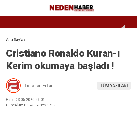
Reklamı Geç
26.3
°
BURSA
GALERİ
VİDEO
YAZARLAR
Ana Sayfa
›
Cristiano Ronaldo Kuran-ı
EKONOMI
Kerim okumaya başladı !
BIYOGRAFI
DÜNYA
Tunahan Ertan
TÜM YAZILARI
SPOR
MAGAZIN
Giriş: 03-05-2020 23:01
Güncelleme: 17-05-2023 17:56
SIYASET
SAĞLIK
TEKNOLOJI