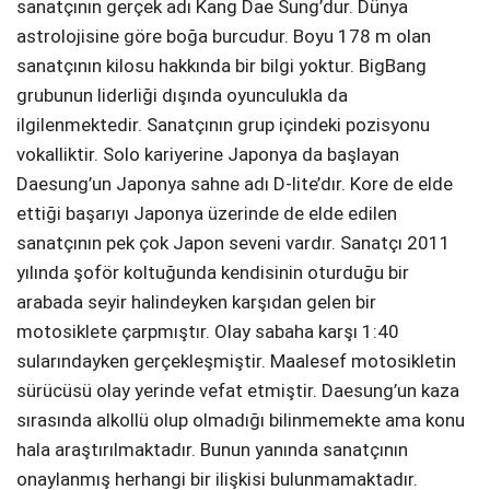
sanatçının gerçek adı Kang Dae Sung’dur. Dünya
astrolojisine göre boğa burcudur. Boyu 178 m olan
sanatçının kilosu hakkında bir bilgi yoktur. BigBang
grubunun liderliği dışında oyunculukla da
ilgilenmektedir. Sanatçının grup içindeki pozisyonu
vokalliktir. Solo kariyerine Japonya da başlayan
Daesung’un Japonya sahne adı D-lite’dır. Kore de elde
ettiği başarıyı Japonya üzerinde de elde edilen
sanatçının pek çok Japon seveni vardır. Sanatçı 2011
yılında şoför koltuğunda kendisinin oturduğu bir
arabada seyir halindeyken karşıdan gelen bir
motosiklete çarpmıştır. Olay sabaha karşı 1:40
sularındayken gerçekleşmiştir. Maalesef motosikletin
sürücüsü olay yerinde vefat etmiştir. Daesung’un kaza
sırasında alkollü olup olmadığı bilinmemekte ama konu
hala araştırılmaktadır. Bunun yanında sanatçının
onaylanmış herhangi bir ilişkisi bulunmamaktadır.