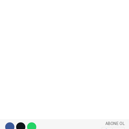
WhatsApp İhbar Hattı
Facebook
Instagram
Youtube
Pinterest
ABONE OL