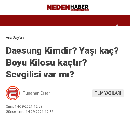
Reklamı Geç
31
°
BURSA
GALERİ
VİDEO
YAZARLAR
Ana Sayfa
›
Daesung Kimdir? Yaşı kaç?
EKONOMI
Boyu Kilosu kaçtır?
BIYOGRAFI
Sevgilisi var mı?
DÜNYA
SPOR
Tunahan Ertan
TÜM YAZILARI
MAGAZIN
SIYASET
Giriş: 14-09-2021 12:39
Güncelleme: 14-09-2021 12:39
SAĞLIK
TEKNOLOJI