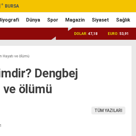
1
°
BURSA
Biyografi
Dünya
Spor
Magazin
Siyaset
Sağlık
DOLAR:
47,18
EURO:
53,91
un Hayatı ve ölümü
imdir? Dengbej
ı ve ölümü
TÜM YAZILARI
51