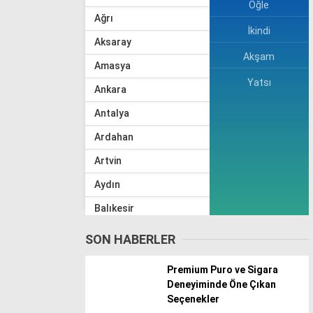
Öğle
Ağrı
İkindi
Aksaray
Akşam
Amasya
Yatsı
Ankara
Antalya
Ardahan
Artvin
Aydın
Balıkesir
Bartın
SON HABERLER
Batman
Premium Puro ve Sigara
Bayburt
Deneyiminde Öne Çıkan
Seçenekler
Bilecik