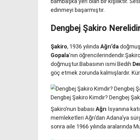
bambaşka yeri olan bir kişiliktir. S
edinmeyi başarmıştır.
Dengbej Şakiro Nerelidi
Şakiro
, 1936 yılında
Ağrı’da
doğmuştu
Gopala
‘nın öğrencilerindendir.Şakir
doğmuştur.Babasının ismi Bedih
Den
göç etmek zorunda kalmışlardır. Kür
Dengbej Şakiro Kimdir? Dengbej Şak
Şakiro’nun babası
Ağrı
İsyanına katı
memleketleri Ağrı’dan Adana’ya sürg
sonra aile 1966 yılında aralarında Mu