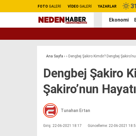
3
FOTO
GALERİ
VİDEO
GALERİ
YAZARLAR
Ekonomi
Ana Sayfa
›
›
Dengbej Şakiro Kimdir? Dengbej Şakiro’n
Dengbej Şakiro K
Şakiro’nun Hayat
Tunahan Ertan
Giriş: 22-06-2021 18:17
Güncelleme: 22-06-2021 18: