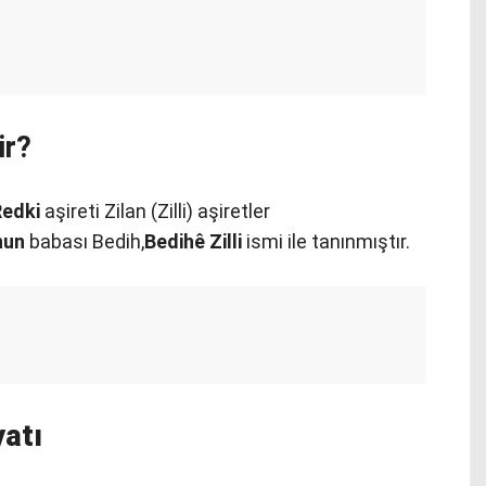
ir?
Redki
aşireti Zilan (Zilli) aşiretler
nun
babası Bedih,
Bedihê Zilli
ismi ile tanınmıştır.
atı