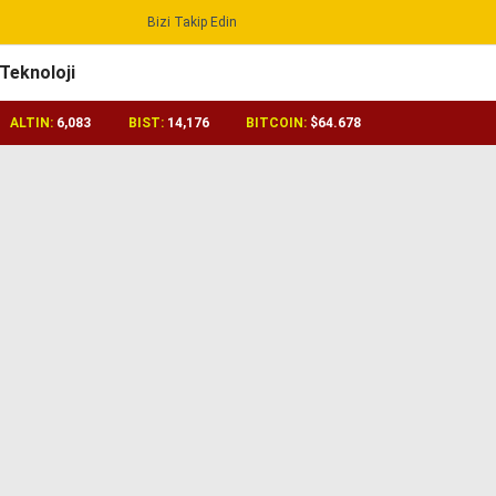
Bizi Takip Edin
Reklamı Geç
Teknoloji
ALTIN:
6,083
BIST:
14,176
BITCOIN:
$64.678