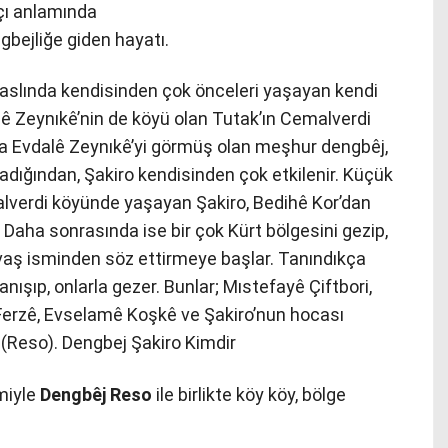
çı anlamında
bejliğe giden hayatı.
) aslında kendisinden çok önceleri yaşayan kendi
lê Zeynıkê’nin de köyü olan Tutak’ın Cemalverdi
a Evdalê Zeynıkê’yi görmüş olan meşhur dengbêj,
dığından, Şakiro kendisinden çok etkilenir. Küçük
alverdi köyünde yaşayan Şakiro, Bedihê Kor’dan
 Daha sonrasında ise bir çok Kürt bölgesini gezip,
yavaş isminden söz ettirmeye başlar. Tanındıkça
nışıp, onlarla gezer. Bunlar; Mıstefayê Çiftbori,
Ferzê, Evselamê Koşkê ve Şakiro’nun hocası
(Reso). Dengbej Şakiro Kimdir
miyle
Dengbêj Reso
ile birlikte köy köy, bölge