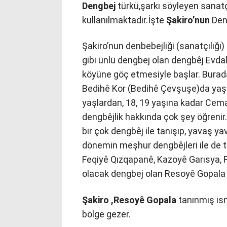
Dengbej
türkü,şarkı söyleyen sanat
kullanılmaktadır.İşte
Şakiro’nun
Deng
Şakiro’nun denbebejliği (sanatçılığı
gibi ünlü dengbej olan dengbêj Evda
köyüne göç etmesiyle başlar. Burad
Bedihê Kor (Bedihê Çevşuşe)da yaşa
yaşlardan, 18, 19 yaşına kadar Cem
dengbêjlik hakkında çok şey öğrenir.
bir çok dengbêj ile tanışıp, yavaş 
dönemin meşhur dengbêjleri ile de ta
Feqiyê Qızqapanê, Kazoyê Garısya, 
olacak dengbej olan Resoyê Gopala 
Şakiro
,Resoyê Gopala
tanınmış is
bölge gezer.