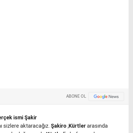
ABONE OL
rçek ismi Şakir
ı sizlere aktaracağız.
Şakiro
,
Kürtler
arasında