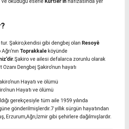
esi ve okuduğu eserle
Kürtler’in
hafızasında yer
r?
r. Şakiro,kendisi gibi dengbej olan
Resoyê
o Ağrı’nın
Toprakkale
köyünde
iz’dir
.Şakiro ve ailesi defalarca zorunlu olarak
t Ozanı Dengbej Şakiro’nun hayatı
iro’nun Hayatı ve ölümü
ldığı gerekçesiyle tüm aile 1959 yılında
üne gönderilmişlerdir.7 yıllık sürgün hayatından
ş, Erzurum,Ağrı,İzmir gibi şehirlere dağılmışlardır.