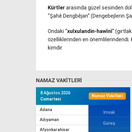
Kürtler
arasında güzel sesinden do
“Şahê Dengbêjan” (Dengebejlerin Şah
Ondaki “
xulxulandin-hawînî
” (gırtl
özelliklerinden en önemlilerindendi.
kimdir
NAMAZ VAKITLERI
8 Ağustos 2026
Namaz Vakitleri
Cumartesi
Adana
İmsak
Adıyaman
Güneş
Afyonkarahisar