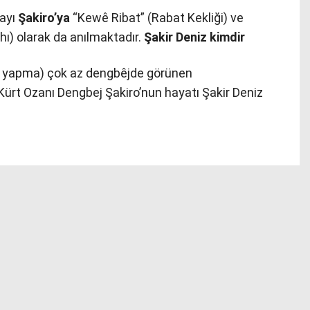
layı
Şakiro’ya
“Kewê Ribat” (Rabat Kekliği) ve
ı) olarak da anılmaktadır.
Şakir Deniz kimdir
ak yapma) çok az dengbêjde görünen
 Kürt Ozanı Dengbej Şakiro’nun hayatı Şakir Deniz