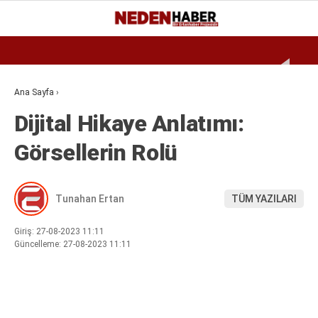
Reklamı Geç
27.8
°
BURSA
GALERİ
VİDEO
YAZARLAR
Ana Sayfa
›
Dijital Hikaye Anlatımı:
EKONOMI
Görsellerin Rolü
BIYOGRAFI
DÜNYA
Tunahan Ertan
TÜM YAZILARI
SPOR
MAGAZIN
Giriş: 27-08-2023 11:11
Güncelleme: 27-08-2023 11:11
SIYASET
SAĞLIK
TEKNOLOJI