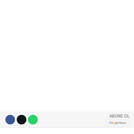
WhatsApp İhbar Hattı
Facebook
Instagram
Youtube
ABONE OL
Pinterest