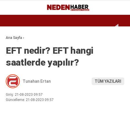
Reklamı Geç
24.9
°
BURSA
GALERİ
VİDEO
YAZARLAR
Ana Sayfa
›
EFT nedir? EFT hangi
EKONOMI
saatlerde yapılır?
BIYOGRAFI
DÜNYA
Tunahan Ertan
TÜM YAZILARI
SPOR
MAGAZIN
Giriş: 21-08-2023 09:57
Güncelleme: 21-08-2023 09:57
SIYASET
SAĞLIK
TEKNOLOJI