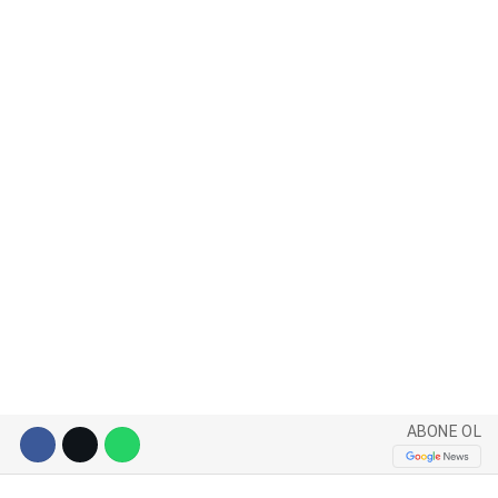
WhatsApp İhbar Hattı
Facebook
Instagram
Youtube
ABONE OL
Pinterest