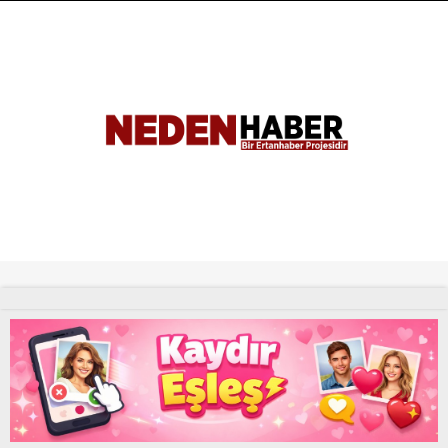
Tüm Hakları Saklıdır. |
NEDENHABER
haber
Uyap Eş Zamanlı Sorgu Hatası Çözümü
UYAP Sorgu Otomasyon Programı