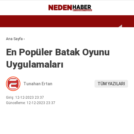
Reklamı Geç
27.6
°
BURSA
GALERİ
VİDEO
YAZARLAR
Ana Sayfa
›
En Popüler Batak Oyunu
EKONOMI
Uygulamaları
BIYOGRAFI
DÜNYA
Tunahan Ertan
TÜM YAZILARI
SPOR
MAGAZIN
Giriş: 12-12-2023 23:37
Güncelleme: 12-12-2023 23:37
SIYASET
SAĞLIK
TEKNOLOJI