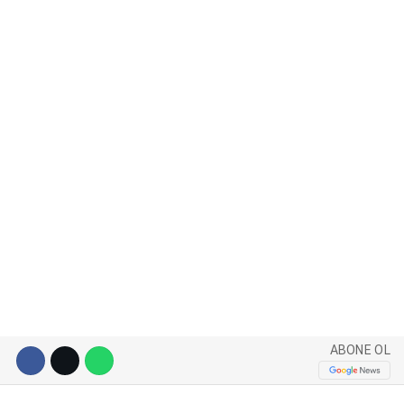
WhatsApp İhbar Hattı
Facebook
Instagram
Youtube
ABONE OL
Pinterest