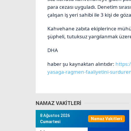
para cezası uyguladı. Denetim sıra
çalışan iş yeri sahibi ile 3 kişi de göza
Kahvehane zabıta ekiplerince mühürl
şüpheli, tutuksuz yargılanmak üzere 
DHA
haber şu kaynaktan alıntıdır:
https:
yasaga-ragmen-faaliyetini-surdur
NAMAZ VAKITLERI
8 Ağustos 2026
Namaz Vakitleri
Cumartesi