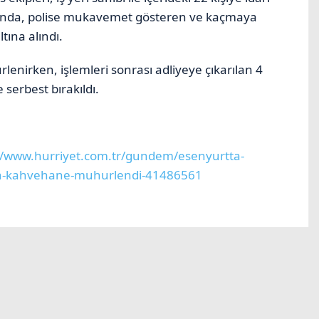
sında, polise mukavemet gösteren ve kaçmaya
ltına alındı.
enirken, işlemleri sonrası adliyeye çıkarılan 4
serbest bırakıldı.
//www.hurriyet.com.tr/gundem/esenyurtta-
en-kahvehane-muhurlendi-41486561