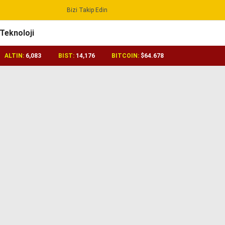
Bizi Takip Edin
Reklamı Geç
Teknoloji
ALTIN:
6,083
BIST:
14,176
BITCOIN:
$64.678