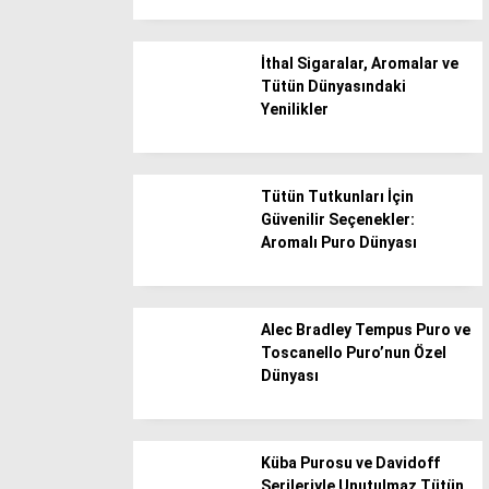
Edirne
İthal Sigaralar, Aromalar ve
Elazığ
Tütün Dünyasındaki
Erzincan
Yenilikler
Erzurum
Eskişehir
Tütün Tutkunları İçin
Gaziantep
Güvenilir Seçenekler:
Aromalı Puro Dünyası
Giresun
Gümüşhane
Hakkari
Alec Bradley Tempus Puro ve
Toscanello Puro’nun Özel
Hatay
Dünyası
Iğdır
Isparta
Küba Purosu ve Davidoff
İstanbul
Serileriyle Unutulmaz Tütün