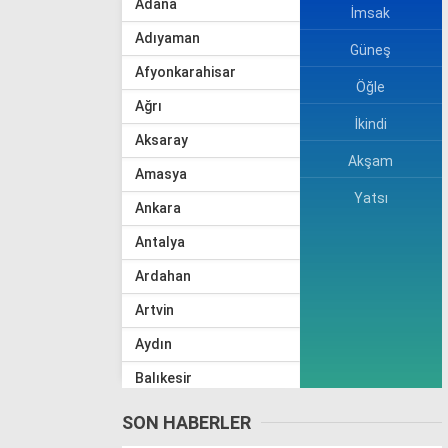
Adana
İmsak
Adıyaman
Güneş
Afyonkarahisar
Öğle
Ağrı
İkindi
Aksaray
Akşam
Amasya
Yatsı
Ankara
Antalya
Ardahan
Artvin
Aydın
Balıkesir
Bartın
SON HABERLER
Batman