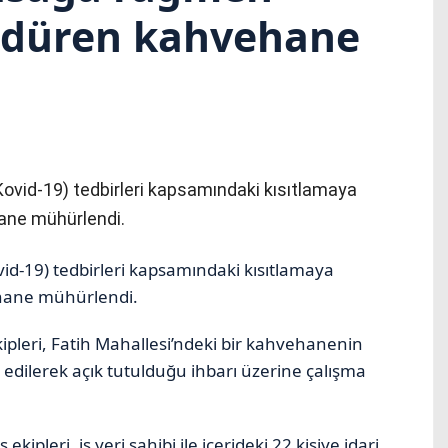
ürdüren kahvehane
(Kovid-19) tedbirleri kapsamındaki kısıtlamaya
ane mühürlendi.
vid-19) tedbirleri kapsamındaki kısıtlamaya
hane mühürlendi.
pleri, Fatih Mahallesi’ndeki bir kahvehanenin
 edilerek açık tutulduğu ihbarı üzerine çalışma
pleri, iş yeri sahibi ile içerideki 22 kişiye idari