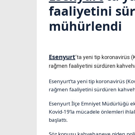
faaliyetini s
mühürlendi
Esenyurt
‘ta yeni tip koronavirüs 
rağmen faaliyetini sürdüren kahveh
Esenyurt’ta yeni tip koronavirüs (Ko
rağmen faaliyetini sürdüren kahve
Esenyurt İlçe Emniyet Müdürlüğü eki
Kovid-19’la mücadele önlemleri ihlal
başlattı.
Söz konusu kahvehaneye giden polis eki