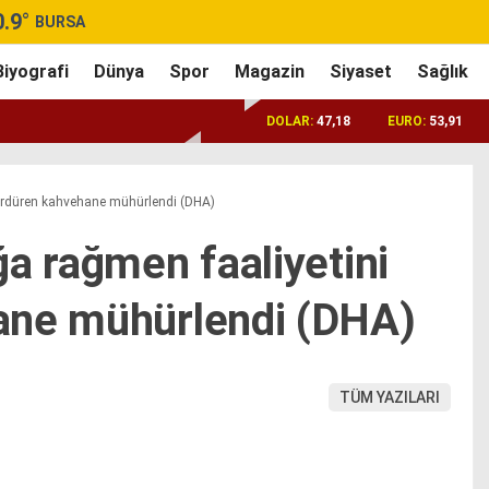
0.9
°
BURSA
Biyografi
Dünya
Spor
Magazin
Siyaset
Sağlık
DOLAR:
47,18
EURO:
53,91
sürdüren kahvehane mühürlendi (DHA)
a rağmen faaliyetini
ane mühürlendi (DHA)
TÜM YAZILARI