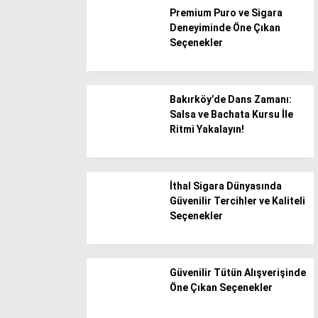
Premium Puro ve Sigara
Bayburt
Deneyiminde Öne Çıkan
Seçenekler
Bilecik
Bingöl
Bitlis
Bakırköy’de Dans Zamanı:
Salsa ve Bachata Kursu İle
Bolu
Ritmi Yakalayın!
Burdur
Bursa
İthal Sigara Dünyasında
Çanakkale
Güvenilir Tercihler ve Kaliteli
Çankırı
Seçenekler
Çorum
Denizli
Güvenilir Tütün Alışverişinde
Öne Çıkan Seçenekler
Diyarbakır
Düzce