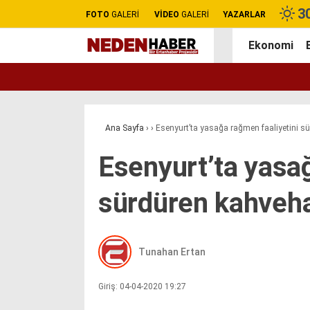
3
FOTO
GALERİ
VİDEO
GALERİ
YAZARLAR
Ekonomi
Ana Sayfa
›
›
Esenyurt’ta yasağa rağmen faaliyetini 
Esenyurt’ta yasağ
sürdüren kahveh
Tunahan Ertan
Giriş: 04-04-2020 19:27