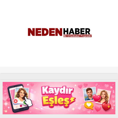
Tüm Hakları Saklıdır. |
NEDENHABER
haber
Uyap Eş Zamanlı Sorgu Hatası Çözümü
UYAP Sorgu Otomasyon Programı