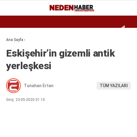
Reklamı Geç
22.3
°
BURSA
GALERİ
VİDEO
YAZARLAR
Ana Sayfa
›
Eskişehir’in gizemli antik
EKONOMI
yerleşkesi
BIYOGRAFI
DÜNYA
Tunahan Ertan
TÜM YAZILARI
SPOR
MAGAZIN
Giriş: 23-05-2020 01:10
SIYASET
SAĞLIK
TEKNOLOJI