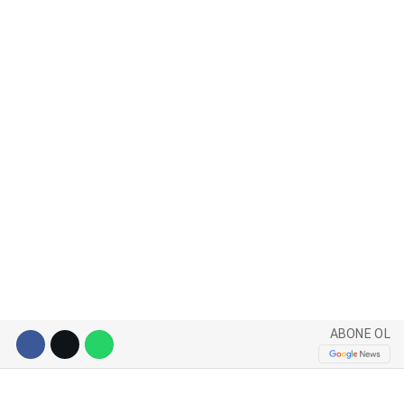
WhatsApp İhbar Hattı
Facebook
Instagram
Youtube
ABONE OL
Pinterest