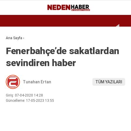
Reklamı Geç
22.9
°
BURSA
GALERİ
VİDEO
YAZARLAR
Ana Sayfa
›
Fenerbahçe’de sakatlardan
EKONOMI
sevindiren haber
BIYOGRAFI
DÜNYA
Tunahan Ertan
TÜM YAZILARI
SPOR
MAGAZIN
Giriş: 07-04-2020 14:28
Güncelleme: 17-05-2023 13:55
SIYASET
SAĞLIK
TEKNOLOJI