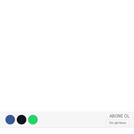
WhatsApp İhbar Hattı
Facebook
Instagram
Youtube
ABONE OL
Pinterest