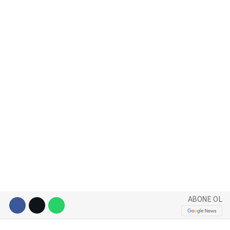
WhatsApp İhbar Hattı
Facebook
Instagram
Youtube
ABONE OL
Pinterest