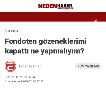
Reklamı Geç
27
°
BURSA
GALERİ
VİDEO
YAZARLAR
Ana Sayfa
›
Fondoten gözeneklerimi
EKONOMI
kapattı ne yapmalıyım?
BIYOGRAFI
DÜNYA
Tunahan Ertan
TÜM YAZILARI
SPOR
MAGAZIN
Giriş: 23-09-2023 16:24
Güncelleme: 02-09-2024 22:31
SIYASET
SAĞLIK
TEKNOLOJI