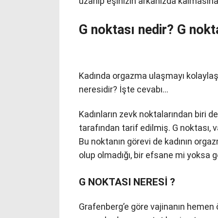
uzanıp eşinizin arkanızda kalmasına i
G noktası nedir? G nokta
Kadında orgazma ulaşmayı kolaylaştı
neresidir? İşte cevabı…
Kadınların zevk noktalarından biri de
tarafından tarif edilmiş. G noktası, v
Bu noktanın görevi de kadının orgaz
olup olmadığı, bir efsane mi yoksa 
G NOKTASI NERESİ ?
Grafenberg’e göre vajinanın hemen ö