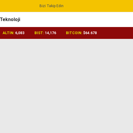
Bizi Takip Edin
Reklamı Geç
Teknoloji
ALTIN:
6,083
BIST:
14,176
BITCOIN:
$64.678