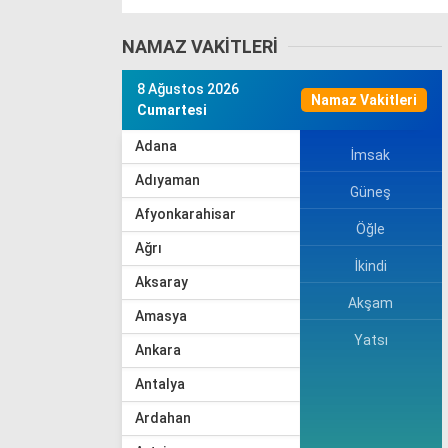
NAMAZ VAKITLERI
8 Ağustos 2026
Namaz Vakitleri
Cumartesi
Adana
İmsak
Adıyaman
Güneş
Afyonkarahisar
Öğle
Ağrı
İkindi
Aksaray
Akşam
Amasya
Yatsı
Ankara
Antalya
Ardahan