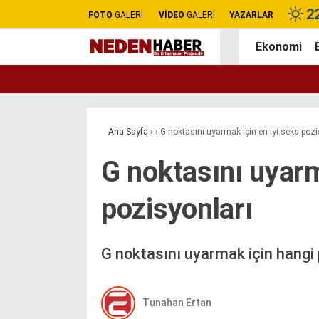
2
FOTO
GALERİ
VİDEO
GALERİ
YAZARLAR
Ekonomi
Ana Sayfa
›
›
G noktasını uyarmak için en iyi seks pozi
G noktasını uyarm
pozisyonları
G noktasını uyarmak için hangi 
Tunahan Ertan