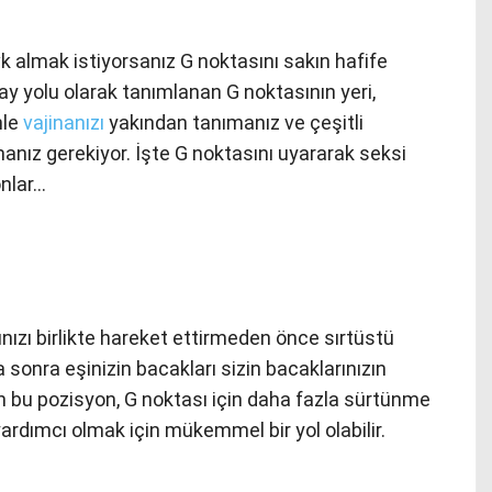
vk almak istiyorsanız G noktasını sakın hafife
 yolu olarak tanımlanan G noktasının yeri,
nle
vajinanızı
yakından tanımanız ve çeşitli
ız gerekiyor. İşte G noktasını uyararak seksi
onlar…
nızı birlikte hareket ettirmeden önce sırtüstü
sonra eşinizin bacakları sizin bacaklarınızın
an bu pozisyon, G noktası için daha fazla sürtünme
rdımcı olmak için mükemmel bir yol olabilir.