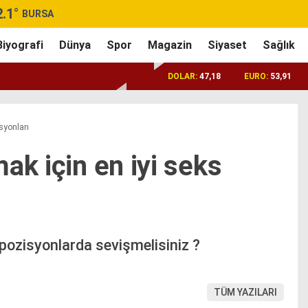
2.1
°
BURSA
Biyografi
Dünya
Spor
Magazin
Siyaset
Sağlık
DOLAR:
47,18
EURO:
53,91
syonları
ak için en iyi seks
pozisyonlarda sevişmelisiniz ?
TÜM YAZILARI