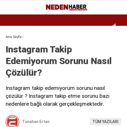
Reklamı Geç
28.1
°
BURSA
GALERİ
VİDEO
YAZARLAR
Ana Sayfa
›
Instagram Takip
EKONOMI
Edemiyorum Sorunu Nasıl
BIYOGRAFI
Çözülür?
DÜNYA
SPOR
Instagram takip edemiyorum sorunu nasıl
MAGAZIN
çözülür ? Instagram takip etme sorunu bazı
nedenlere bağlı olarak gerçekleşmektedir.
SIYASET
SAĞLIK
Tunahan Ertan
TÜM YAZILARI
TEKNOLOJI