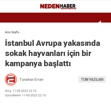
Reklamı Geç
30
°
BURSA
GALERİ
VİDEO
YAZARLAR
Ana Sayfa
›
İstanbul Avrupa yakasında
EKONOMI
sokak hayvanları için bir
BIYOGRAFI
kampanya başlattı
DÜNYA
SPOR
Tunahan Ertan
TÜM YAZILARI
MAGAZIN
SIYASET
Giriş: 11-05-2023 22:10
Güncelleme: 11-05-2023 22:10
SAĞLIK
TEKNOLOJI