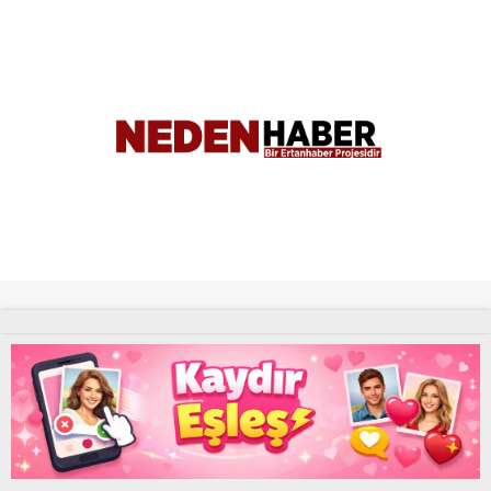
Tüm Hakları Saklıdır. |
NEDENHABER
haber
Uyap Eş Zamanlı Sorgu Hatası Çözümü
UYAP Sorgu Otomasyon Programı