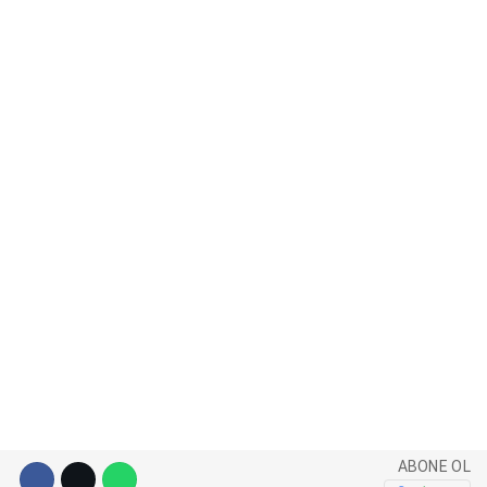
WhatsApp İhbar Hattı
Facebook
Instagram
Youtube
Pinterest
ABONE OL