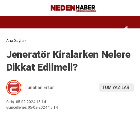
Reklamı Geç
27.6
°
BURSA
GALERİ
VİDEO
YAZARLAR
Ana Sayfa
›
Jeneratör Kiralarken Nelere
EKONOMI
Dikkat Edilmeli?
BIYOGRAFI
DÜNYA
Tunahan Ertan
TÜM YAZILARI
SPOR
MAGAZIN
Giriş: 05-02-2024 15:14
Güncelleme: 05-02-2024 15:14
SIYASET
SAĞLIK
TEKNOLOJI