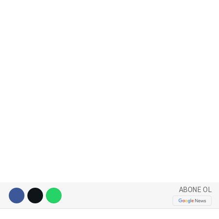
WhatsApp İhbar Hattı
Facebook
Instagram
Youtube
ABONE OL
Pinterest