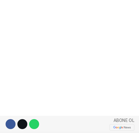
WhatsApp İhbar Hattı
Facebook
Instagram
Youtube
ABONE OL
Pinterest