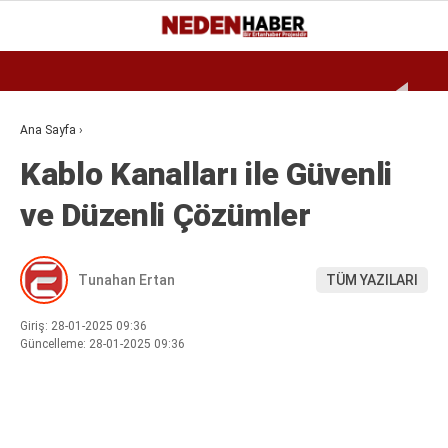
Reklamı Geç
30.5
°
BURSA
GALERİ
VİDEO
YAZARLAR
Ana Sayfa
›
Kablo Kanalları ile Güvenli
EKONOMI
ve Düzenli Çözümler
BIYOGRAFI
DÜNYA
Tunahan Ertan
TÜM YAZILARI
SPOR
MAGAZIN
Giriş: 28-01-2025 09:36
Güncelleme: 28-01-2025 09:36
SIYASET
SAĞLIK
TEKNOLOJI