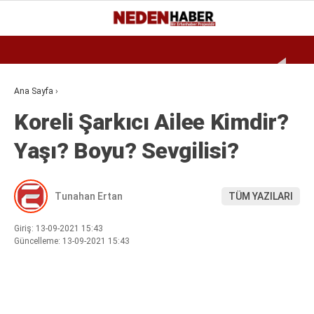
Reklamı Geç
22.1
°
BURSA
GALERİ
VİDEO
YAZARLAR
Ana Sayfa
›
Koreli Şarkıcı Ailee Kimdir?
EKONOMI
Yaşı? Boyu? Sevgilisi?
BIYOGRAFI
DÜNYA
Tunahan Ertan
TÜM YAZILARI
SPOR
MAGAZIN
Giriş: 13-09-2021 15:43
Güncelleme: 13-09-2021 15:43
SIYASET
SAĞLIK
TEKNOLOJI