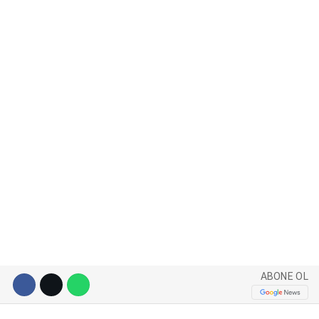
WhatsApp İhbar Hattı
Facebook
Instagram
Youtube
ABONE OL
Pinterest