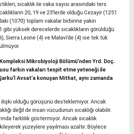
ikleri, sıcaklık ile vaka sayısı arasındaki ters
ıcaklıkların 20, 19 ve 23’lerde olduğu Cezayir (1251
daki (1070) toplam vakalar birbirine yakın
1 gibi yüksek derecelerde sıcaklıkların görüldüğü
 Sierra Leone (4) ve Malavi’de (4) ise tek tük
rülmüyor.
i Kompleksi Mikrobiyoloji Bölümü’nden Yrd. Doç.
u farkın vakaları tespit etme yeteneği ile
. Şarku’l Avsat’a konuşan Mithat, aynı zamanda
ir ilişki olduğu görüşünü desteklemiyor. Ancak
klığı değil de insan vücudunun sıcaklığı olabilir.
larında farklılık göstermiyor. Ancak sıcaklık
kileyerek yüzeylere yayılması azaltır. Böylece