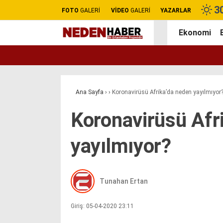
3
FOTO
GALERİ
VİDEO
GALERİ
YAZARLAR
Ekonomi
Ana Sayfa
›
›
Koronavirüsü Afrika’da neden yayılmıyor
Koronavirüsü Afr
yayılmıyor?
Tunahan Ertan
Giriş: 05-04-2020 23:11