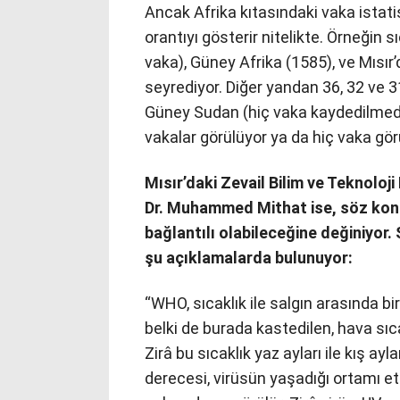
Ancak Afrika kıtasındaki vaka istatist
orantıyı gösterir nitelikte. Örneğin s
vaka), Güney Afrika (1585), ve Mısır’
seyrediyor. Diğer yandan 36, 32 ve 3
Güney Sudan (hiç vaka kaydedilmedi),
vakalar görülüyor ya da hiç vaka gö
Mısır’daki Zevail Bilim ve Teknoloj
Dr. Muhammed Mithat ise, söz konus
bağlantılı olabileceğine değiniyor
şu açıklamalarda bulunuyor:
“WHO, sıcaklık ile salgın arasında b
belki de burada kastedilen, hava sıca
Zirâ bu sıcaklık yaz ayları ile kış ay
derecesi, virüsün yaşadığı ortamı et