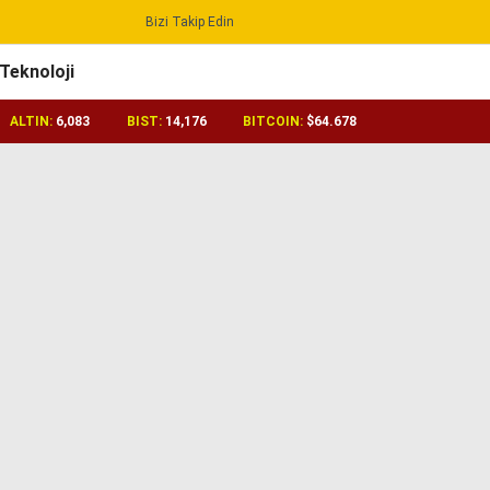
Bizi Takip Edin
Reklamı Geç
Teknoloji
ALTIN:
6,083
BIST:
14,176
BITCOIN:
$64.678