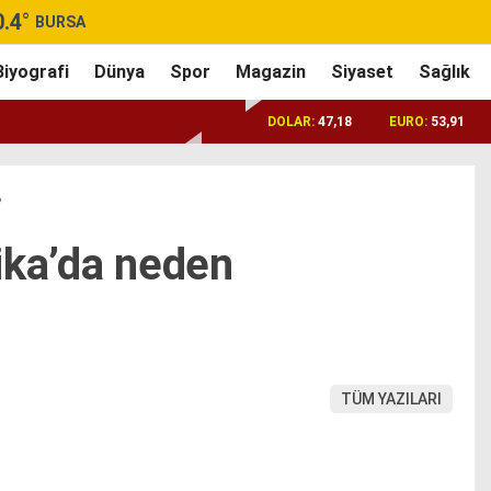
0.4
°
BURSA
Biyografi
Dünya
Spor
Magazin
Siyaset
Sağlık
DOLAR:
47,18
EURO:
53,91
?
ika’da neden
TÜM YAZILARI