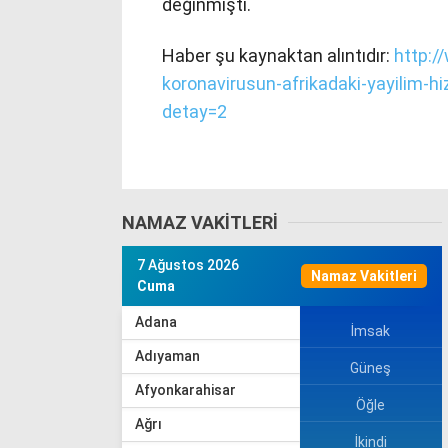
değinmişti.
Haber şu kaynaktan alıntıdır:
http:
koronavirusun-afrikadaki-yayilim-hiz
detay=2
NAMAZ VAKITLERI
7 Ağustos 2026
Namaz Vakitleri
Cuma
Adana
İmsak
Adıyaman
Güneş
Afyonkarahisar
Öğle
Ağrı
İkindi