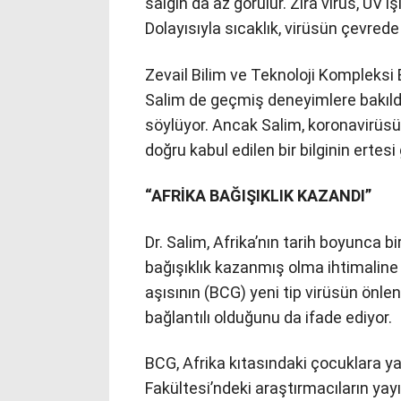
salgın da az görülür. Zirâ virüs, UV 
Dolayısıyla sıcaklık, virüsün çevrede 
Zevail Bilim ve Teknoloji Kompleksi
Salim de geçmiş deneyimlere bakıldı
söylüyor. Ancak Salim, koronavirüsü
doğru kabul edilen bir bilginin ertes
“AFRİKA BAĞIŞIKLIK KAZANDI”
Dr. Salim, Afrika’nın tarih boyunca bi
bağışıklık kazanmış olma ihtimaline
aşısının (BCG) yeni tip virüsün önl
bağlantılı olduğunu da ifade ediyor.
BCG, Afrika kıtasındaki çocuklara ya
Fakültesi’ndeki araştırmacıların yay