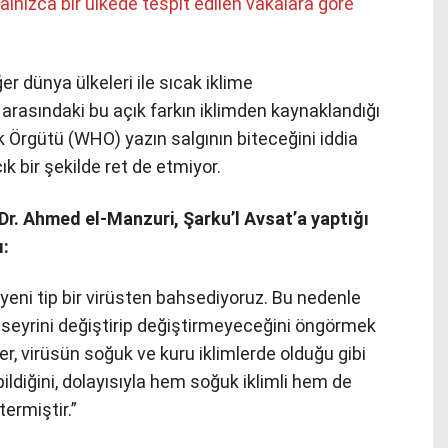
nızca bir ülkede tespit edilen vakalara göre
r dünya ülkeleri ile sıcak iklime
ı arasındaki bu açık farkın iklimden kaynaklandığı
Örgütü (WHO) yazın salgının biteceğini iddia
k bir şekilde ret de etmiyor.
. Ahmed el-Manzuri, Şarku’l Avsat’a yaptığı
ı:
yeni tip bir virüsten bahsediyoruz. Bu nedenle
n seyrini değiştirip değiştirmeyeceğini öngörmek
iler, virüsün soğuk ve kuru iklimlerde olduğu gibi
ildiğini, dolayısıyla hem soğuk iklimli hem de
termiştir.”