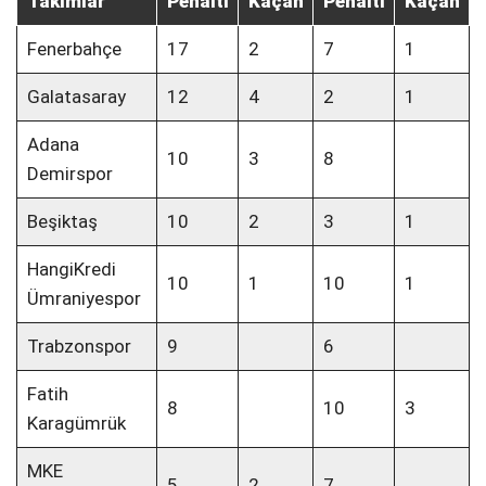
Takımlar
Penaltı
Kaçan
Penaltı
Kaçan
Fenerbahçe
17
2
7
1
Galatasaray
12
4
2
1
Adana
10
3
8
Demirspor
Beşiktaş
10
2
3
1
HangiKredi
10
1
10
1
Ümraniyespor
Trabzonspor
9
6
Fatih
8
10
3
Karagümrük
MKE
5
2
7