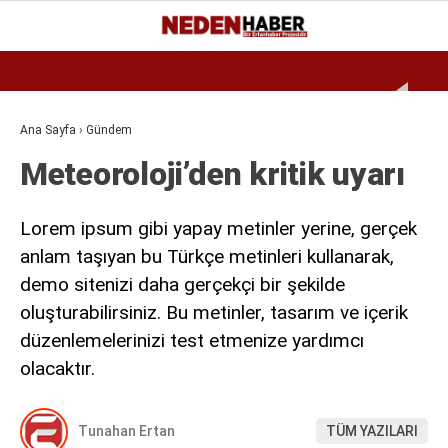
Reklamı Geç
19.4
°
BURSA
GALERİ
VİDEO
YAZARLAR
Ana Sayfa
›
Gündem
Meteoroloji’den kritik uyarı
EKONOMI
BIYOGRAFI
Lorem ipsum gibi yapay metinler yerine, gerçek
DÜNYA
anlam taşıyan bu Türkçe metinleri kullanarak,
demo sitenizi daha gerçekçi bir şekilde
SPOR
oluşturabilirsiniz. Bu metinler, tasarım ve içerik
MAGAZIN
düzenlemelerinizi test etmenize yardımcı
olacaktır.
SIYASET
SAĞLIK
Tunahan Ertan
TÜM YAZILARI
TEKNOLOJI