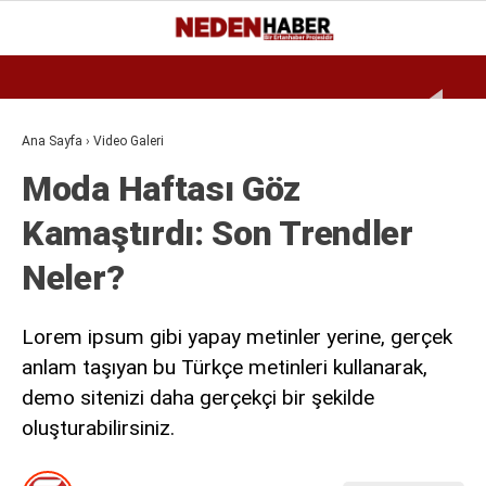
Reklamı Geç
28.5
°
BURSA
GALERİ
VİDEO
YAZARLAR
Ana Sayfa
›
Video Galeri
Moda Haftası Göz
EKONOMI
Kamaştırdı: Son Trendler
BIYOGRAFI
Neler?
DÜNYA
SPOR
Lorem ipsum gibi yapay metinler yerine, gerçek
MAGAZIN
anlam taşıyan bu Türkçe metinleri kullanarak,
demo sitenizi daha gerçekçi bir şekilde
SIYASET
oluşturabilirsiniz.
SAĞLIK
TEKNOLOJI