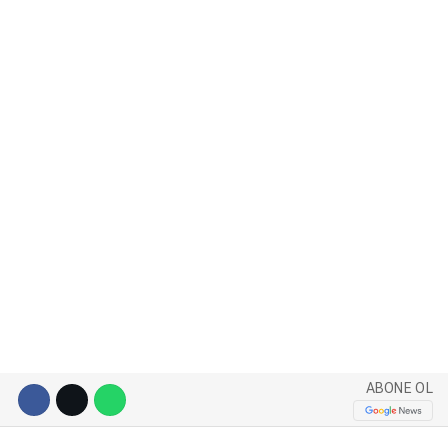
WhatsApp İhbar Hattı
Facebook
Instagram
Youtube
ABONE OL
Pinterest