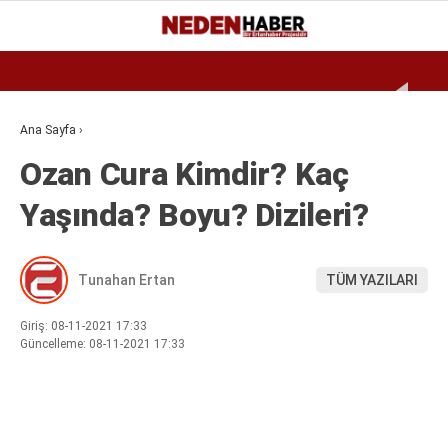
Reklamı Geç
21.8
°
BURSA
GALERİ
VİDEO
YAZARLAR
Ana Sayfa
›
Ozan Cura Kimdir? Kaç
EKONOMI
Yaşında? Boyu? Dizileri?
BIYOGRAFI
DÜNYA
Tunahan Ertan
TÜM YAZILARI
SPOR
MAGAZIN
Giriş: 08-11-2021 17:33
Güncelleme: 08-11-2021 17:33
SIYASET
SAĞLIK
TEKNOLOJI