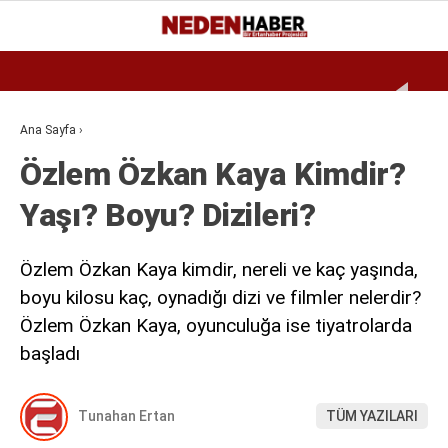
Reklamı Geç
26.3
°
BURSA
GALERİ
VİDEO
YAZARLAR
Ana Sayfa
›
Özlem Özkan Kaya Kimdir?
EKONOMI
Yaşı? Boyu? Dizileri?
BIYOGRAFI
DÜNYA
Özlem Özkan Kaya kimdir, nereli ve kaç yaşında,
SPOR
boyu kilosu kaç, oynadığı dizi ve filmler nelerdir?
Özlem Özkan Kaya, oyunculuğa ise tiyatrolarda
MAGAZIN
başladı
SIYASET
SAĞLIK
Tunahan Ertan
TÜM YAZILARI
TEKNOLOJI