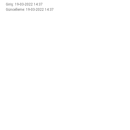
Giriş: 19-03-2022 14:37
Güncelleme: 19-03-2022 14:37
WhatsApp İhbar Hattı
Facebook
Instagram
Youtube
Pinterest