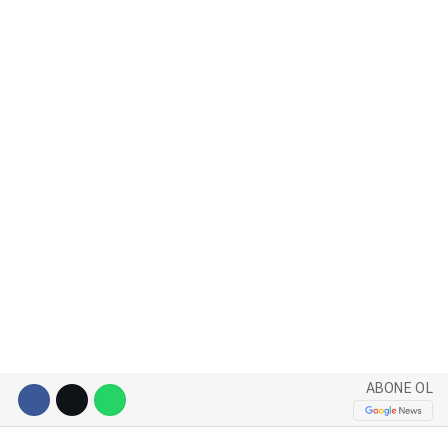
WhatsApp İhbar Hattı
Facebook
Instagram
Youtube
ABONE OL
Pinterest