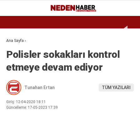
Reklamı Geç
30
°
BURSA
GALERİ
VİDEO
YAZARLAR
Ana Sayfa
›
Polisler sokakları kontrol
EKONOMI
etmeye devam ediyor
BIYOGRAFI
DÜNYA
Tunahan Ertan
TÜM YAZILARI
SPOR
MAGAZIN
Giriş: 12-04-2020 18:11
Güncelleme: 17-05-2023 17:39
SIYASET
SAĞLIK
TEKNOLOJI