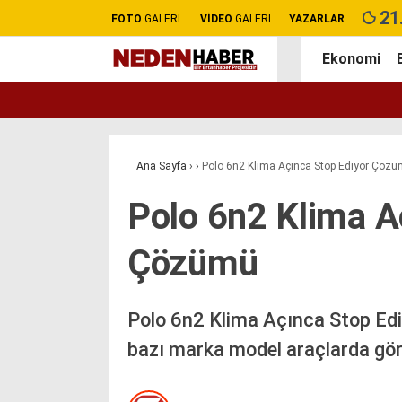
21
FOTO
GALERİ
VİDEO
GALERİ
YAZARLAR
Ekonomi
Ana Sayfa
›
›
Polo 6n2 Klima Açınca Stop Ediyor Çöz
Polo 6n2 Klima A
Çözümü
Polo 6n2 Klima Açınca Stop Edi
bazı marka model araçlarda görü