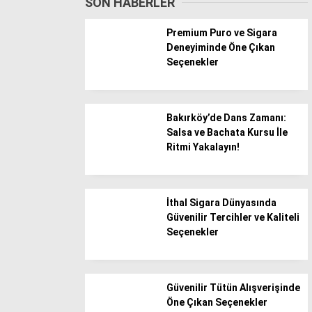
SON HABERLER
Batman
Premium Puro ve Sigara
Bayburt
Deneyiminde Öne Çıkan
Seçenekler
Bilecik
Bingöl
Bitlis
Bakırköy’de Dans Zamanı:
Salsa ve Bachata Kursu İle
Bolu
Ritmi Yakalayın!
Burdur
Bursa
İthal Sigara Dünyasında
Çanakkale
Güvenilir Tercihler ve Kaliteli
Çankırı
Seçenekler
Çorum
Denizli
Güvenilir Tütün Alışverişinde
Öne Çıkan Seçenekler
Diyarbakır