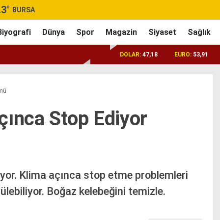
.3
°
BURSA
Biyografi
Dünya
Spor
Magazin
Siyaset
Sağlık
DOLAR:
47,18
EURO:
53,91
ümü
çınca Stop Ediyor
yor. Klima açınca stop etme problemleri
lebiliyor. Boğaz kelebeğini temizle.