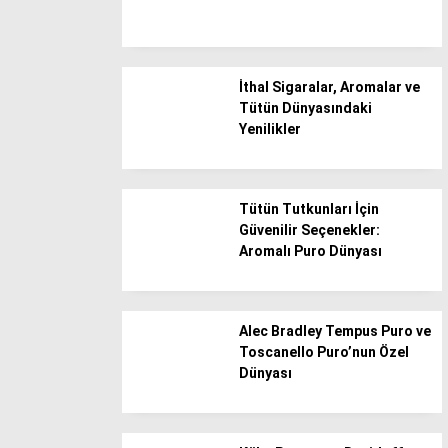
Düzce
Edirne
İthal Sigaralar, Aromalar ve
Elazığ
Tütün Dünyasındaki
Erzincan
Yenilikler
Erzurum
Eskişehir
Tütün Tutkunları İçin
Gaziantep
Güvenilir Seçenekler:
Aromalı Puro Dünyası
Giresun
Gümüşhane
Hakkari
Alec Bradley Tempus Puro ve
Toscanello Puro’nun Özel
Hatay
Dünyası
Iğdır
Isparta