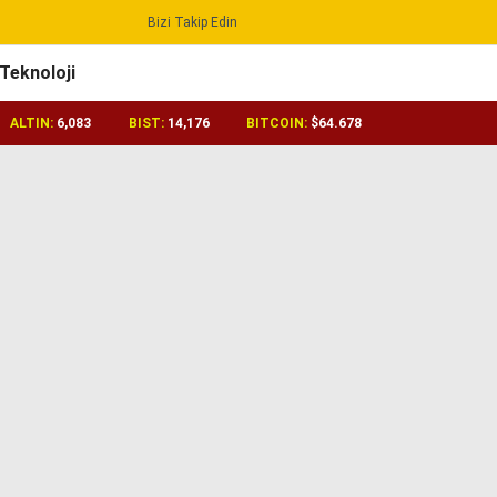
Bizi Takip Edin
Reklamı Geç
Teknoloji
ALTIN:
6,083
BIST:
14,176
BITCOIN:
$64.678