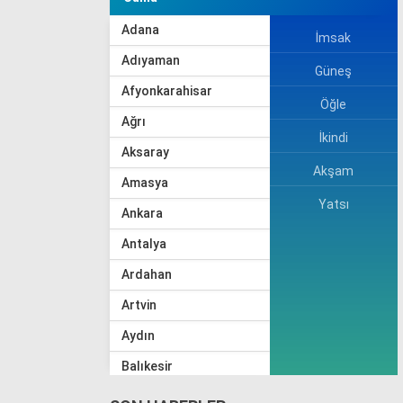
Adana
İmsak
Adıyaman
Güneş
Afyonkarahisar
Öğle
Ağrı
İkindi
Aksaray
Akşam
Amasya
Yatsı
Ankara
Antalya
Ardahan
Artvin
Aydın
Balıkesir
Bartın