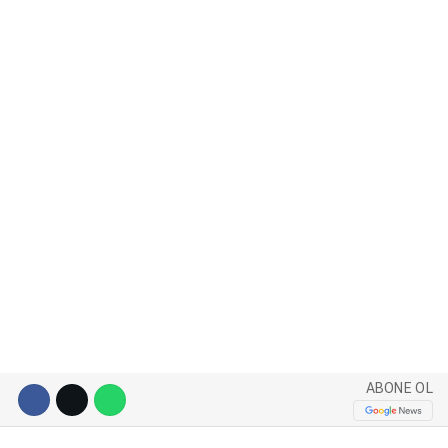
WhatsApp İhbar Hattı
Facebook
Instagram
Youtube
ABONE OL
Pinterest