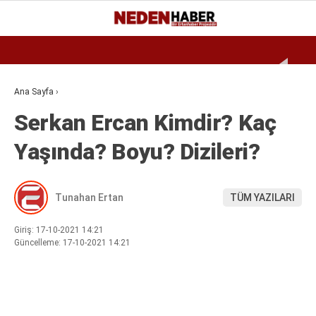
Reklamı Geç
22.6
°
BURSA
GALERİ
VİDEO
YAZARLAR
Ana Sayfa
›
Serkan Ercan Kimdir? Kaç
EKONOMI
Yaşında? Boyu? Dizileri?
BIYOGRAFI
DÜNYA
Tunahan Ertan
TÜM YAZILARI
SPOR
MAGAZIN
Giriş: 17-10-2021 14:21
Güncelleme: 17-10-2021 14:21
SIYASET
SAĞLIK
TEKNOLOJI