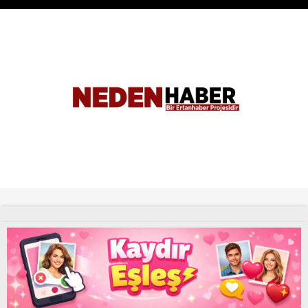
Tüm Hakları Saklıdır. |
NEDENHABER
haber
Uyap Eş Zamanlı Sorgu Hatası Çözümü