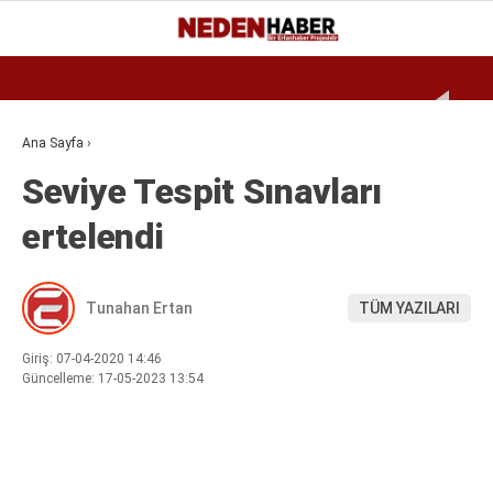
Reklamı Geç
26.8
°
BURSA
GALERİ
VİDEO
YAZARLAR
Ana Sayfa
›
Seviye Tespit Sınavları
EKONOMI
ertelendi
BIYOGRAFI
DÜNYA
Tunahan Ertan
TÜM YAZILARI
SPOR
MAGAZIN
Giriş: 07-04-2020 14:46
Güncelleme: 17-05-2023 13:54
SIYASET
SAĞLIK
TEKNOLOJI