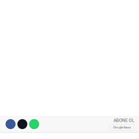
WhatsApp İhbar Hattı
Facebook
Instagram
Youtube
ABONE OL
Pinterest