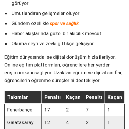
görüyor
Umutlandıran gelişmeler oluyor
Gündem özellikle
spor ve sağlık
Haber akışlarında güzel bir akıcılık mevcut
Okuma seyri ve zevki gittikçe gelişiyor
Eğitim dünyasında ise dijital dönüşüm hızla ilerliyor.
Online eğitim platformları, öğrencilere her yerden
erişim imkanı sağlıyor. Uzaktan eğitim ve dijital sınıflar,
öğrencilerin öğrenme süreçlerini destekliyor.
Takımlar
Penaltı
Kaçan
Penaltı
Kaçan
Fenerbahçe
17
2
7
1
Galatasaray
12
4
2
1