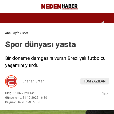
Reklamı Geç
24.8
°
BURSA
GALERİ
VİDEO
YAZARLAR
Ana Sayfa
›
Spor
Spor dünyası yasta
EKONOMI
BIYOGRAFI
Bir döneme damgasını vuran Brezilyalı futbolcu
DÜNYA
yaşamını yitirdi.
SPOR
Tunahan Ertan
TÜM YAZILARI
MAGAZIN
SIYASET
Giriş: 16-06-2023 14:03
Spor
Güncelleme: 31-10-2025 16:30
Kaynak: HABER MERKEZİ
SAĞLIK
TEKNOLOJI