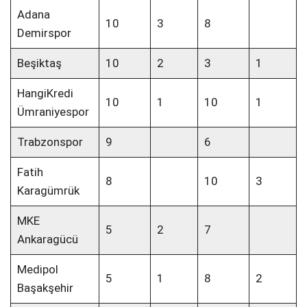
Adana
10
3
8
Demirspor
Beşiktaş
10
2
3
1
HangiKredi
10
1
10
1
Ümraniyespor
Trabzonspor
9
6
Fatih
8
10
3
Karagümrük
MKE
5
2
7
Ankaragücü
Medipol
5
1
8
2
Başakşehir